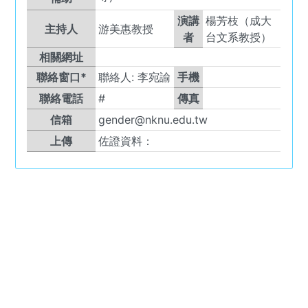
演講
楊芳枝（成大
主持人
游美惠教授
者
台文系教授）
相關網址
聯絡窗口*
聯絡人:
李宛諭
手機
聯絡電話
#
傳真
信箱
gender@nknu.edu.tw
上傳
佐證資料：