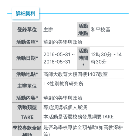
詳細資料
活動
登錄單位
主辦
和平校區
地點
活動名稱*
華劇的美學與政治
活動
2016-05-31
~
12
時
30
分 ~
14
活動日期*
時間
2016-05-31
時
30
分
*
活動地點*
高師大教育大樓四樓1407教室
TK
性別教育研究所
主辦單位
活動內容*
華劇的美學與政治
活動類型
專題演講或個人展演
本活動是否屬校務發展綱要TAKE
TAKE
是否為學校專款全額補助(如高教深耕
學校專款全額
等)
補助