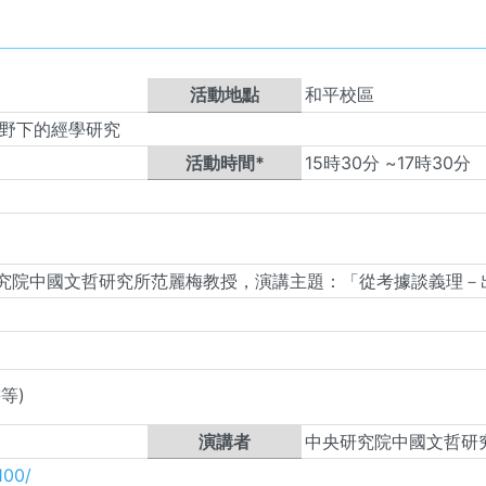
活動地點
和平校區
視野下的經學研究
活動時間*
15
時
30
分 ~
17
時
30
分
究院中國文哲研究所范麗梅教授，演講主題：「從考據談義理－
等)
演講者
中央研究院中國文哲研
100/