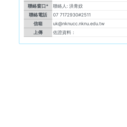
聯絡窗口*
聯絡人:
洪青妏
聯絡電話
07 7172930#2511
信箱
uk@nknucc.nknu.edu.tw
上傳
佐證資料：