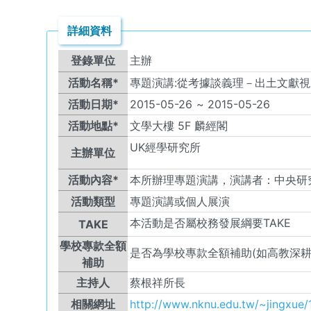
詳細資料
登錄單位
主辦
活動名稱*
專題演講:從考據談義理－出土文獻
活動日期*
2015-05-26
~
2015-05-26
活動地點*
文學大樓 5F 麟經閣
UK
經學研究所
主辦單位
活動內容*
本所辦理專題演講，演講者：中央研
活動類型
專題演講或個人展演
本活動是否屬校務發展綱要TAKE
TAKE
學校專款全額
是否為學校專款全額補助(如高教深耕
補助
主持人
蔡根祥所長
相關網址
http://www.nknu.edu.tw/~jingxue/