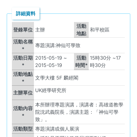
詳細資料
活動
登錄單位
主辦
和平校區
地點
活動名稱
專題演講:神仙可學致
*
活動日期
2015-05-19
~
活動
15
時
30
分 ~
17
*
2015-05-19
時間*
時
30
分
活動地點
文學大樓 5F 麟經閣
*
UK
經學研究所
主辦單位
本所辦理專題演講，演講者：高雄道教學
活動內容
院沈武義院長，演講主題：「神仙可學
*
致」。
活動類型
專題演講或個人展演