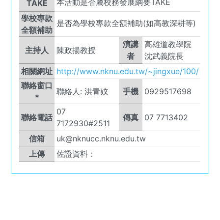
本活動是否屬校務發展綱要TAKE
TAKE
學校專款
是否為學校專款全額補助(如高教深耕等)
全額補助
演講
高雄道教學院
主持人
陳政揚教授
者
沈武義院長
相關網址
http://www.nknu.edu.tw/~jingxue/100/
聯絡窗口
聯絡人:
洪青妏
手機
0929517698
*
07
聯絡電話
傳真
07 7713402
7172930#2511
信箱
uk@nknucc.nknu.edu.tw
上傳
佐證資料：