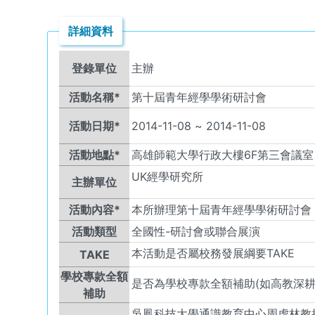
詳細資料
登錄單位
主辦
活動名稱*
第十屆青年經學學術研討會
活動日期*
2014-11-08
~
2014-11-08
活動地點*
高雄師範大學行政大樓6F第三會議室
UK
經學研究所
主辦單位
活動內容*
本所辦理第十屆青年經學學術研討會
活動類型
全國性-研討會或聯合展演
本活動是否屬校務發展綱要TAKE
TAKE
學校專款全額
是否為學校專款全額補助(如高教深耕
補助
吳鳳科技大學通識教育中心周虎林教