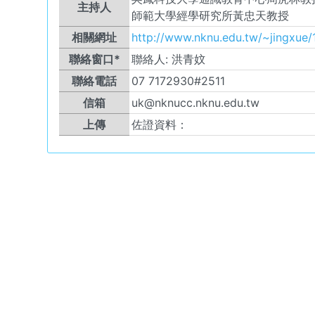
主持人
師範大學經學研究所黃忠天教授
相關網址
http://www.nknu.edu.tw/~jingxue/
聯絡窗口*
聯絡人:
洪青妏
聯絡電話
07 7172930#2511
信箱
uk@nknucc.nknu.edu.tw
上傳
佐證資料：