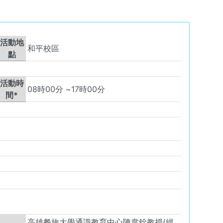
活動地
和平校區
點
活動時
08
時
00
分 ~
17
時
00
分
間*
高雄餐旅大學通識教育中心陳韋銓教授(經