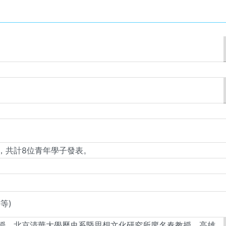
，共計8位青年學子發表。
等)
授、北京清華大學歷史系暨思想文化研究所廖名春教授、高雄