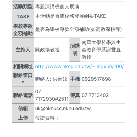
活動類型
專題演講或個人展演
本活動是否屬校務發展綱要TAKE
TAKE
學校專款
是否為學校專款全額補助(如高教深耕等)
全額補助
南華大學哲學與生
演講
主持人
陳政揚教授
命教育學系謝君直
者
教授
相關網址
http://www.nknu.edu.tw/~jingxue/100/
聯絡窗口
聯絡人:
洪青妏
手機
0929517698
*
07
聯絡電話
傳真
07 7713402
7172930#2511
信箱
uk@nknucc.nknu.edu.tw
上傳
佐證資料：