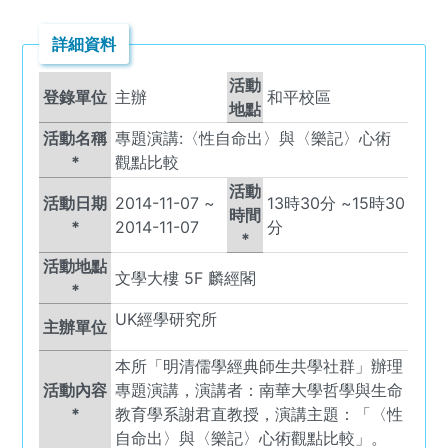
詳細資料
活動
登錄單位
主辦
和平校區
地點
活動名稱
專題演講:〈性自命出〉與〈樂記〉心術
*
觀點比較
活動
活動日期
2014-11-07
~
13
時
30
分 ~
15
時
30
時間
*
2014-11-07
分
*
活動地點
文學大樓 5F 麟經閣
*
UK
經學研究所
主辦單位
本所「明清儒學經典師生共學社群」辦理
活動內容
專題演講，演講者：南華大學哲學與生命
*
教育學系謝君直教授，演講主題：「〈性
自命出〉與〈樂記〉心術觀點比較」。