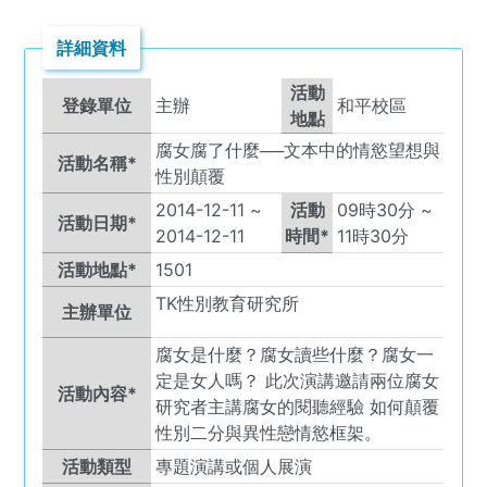
詳細資料
活動
登錄單位
主辦
和平校區
地點
腐女腐了什麼──文本中的情慾望想與
活動名稱*
性別顛覆
2014-12-11
~
活動
09
時
30
分 ~
活動日期*
2014-12-11
時間*
11
時
30
分
活動地點*
1501
TK
性別教育研究所
主辦單位
腐女是什麼？腐女讀些什麼？腐女一
定是女人嗎？ 此次演講邀請兩位腐女
活動內容*
研究者主講腐女的閱聽經驗 如何顛覆
性別二分與異性戀情慾框架。
活動類型
專題演講或個人展演