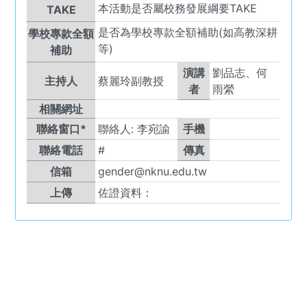
本活動是否屬校務發展綱要TAKE
TAKE
是否為學校專款全額補助(如高教深耕
學校專款全額
等)
補助
演講
劉品志、何
主持人
蔡麗玲副教授
者
雨縈
相關網址
聯絡窗口*
聯絡人:
李宛諭
手機
聯絡電話
#
傳真
信箱
gender@nknu.edu.tw
上傳
佐證資料：