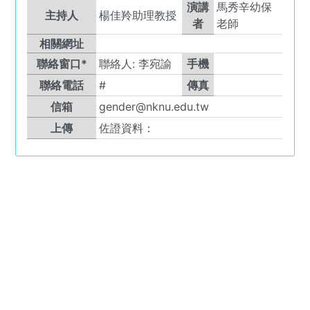
演講
馬秀辛幼保
主持人
楊佳羚助理教授
者
老師
相關網址
聯絡窗口*
聯絡人:
李宛諭
手機
聯絡電話
#
傳真
信箱
gender@nknu.edu.tw
上傳
佐證資料：