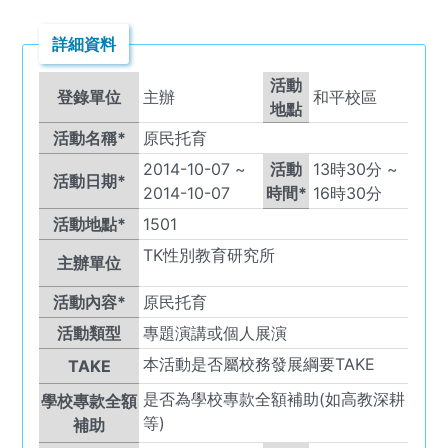
詳細資料
活動
登錄單位
主辦
和平校區
地點
活動名稱*
原民托育
2014-10-07
~
活動
13
時
30
分 ~
活動日期*
2014-10-07
時間*
16
時
30
分
活動地點*
1501
TK
性別教育研究所
主辦單位
活動內容*
原民托育
活動類型
專題演講或個人展演
本活動是否屬校務發展綱要TAKE
TAKE
是否為學校專款全額補助(如高教深耕
學校專款全額
等)
補助