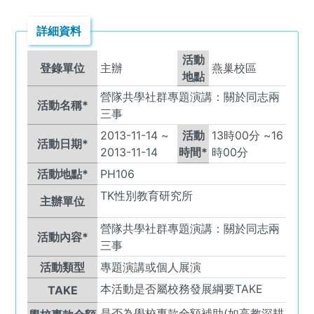
詳細資料
活動
登錄單位
主辦
燕巢校區
地點
營隊共學社群專題演講：關於同志兩
活動名稱*
三事
2013-11-14
~
活動
13
時
00
分 ~
16
活動日期*
2013-11-14
時間*
時
00
分
活動地點*
PH106
TK
性別教育研究所
主辦單位
營隊共學社群專題演講：關於同志兩
活動內容*
三事
活動類型
專題演講或個人展演
本活動是否屬校務發展綱要TAKE
TAKE
是否為學校專款全額補助(如高教深耕