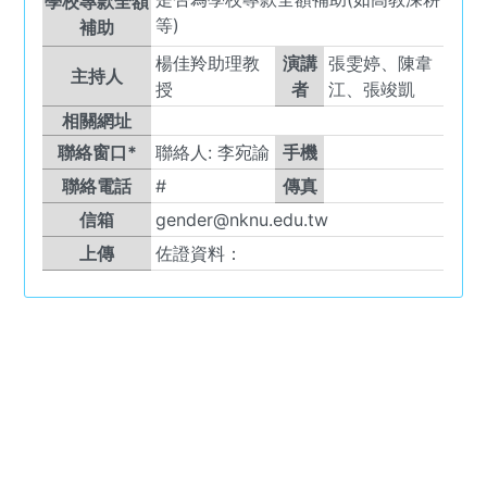
學校專款全額
等)
補助
楊佳羚助理教
演講
張雯婷、陳韋
主持人
授
者
江、張竣凱
相關網址
聯絡窗口*
聯絡人:
李宛諭
手機
聯絡電話
#
傳真
信箱
gender@nknu.edu.tw
上傳
佐證資料：