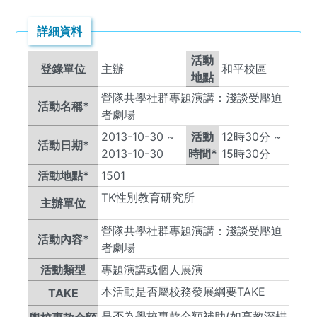
詳細資料
活動
登錄單位
主辦
和平校區
地點
營隊共學社群專題演講：淺談受壓迫
活動名稱*
者劇場
2013-10-30
~
活動
12
時
30
分 ~
活動日期*
2013-10-30
時間*
15
時
30
分
活動地點*
1501
TK
性別教育研究所
主辦單位
營隊共學社群專題演講：淺談受壓迫
活動內容*
者劇場
活動類型
專題演講或個人展演
本活動是否屬校務發展綱要TAKE
TAKE
是否為學校專款全額補助(如高教深耕