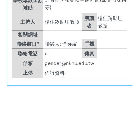
學校專款全額
等)
補助
演講
楊佳羚助理
主持人
楊佳羚助理教授
者
教授
相關網址
聯絡窗口*
聯絡人:
李宛諭
手機
聯絡電話
#
傳真
信箱
gender@nknu.edu.tw
上傳
佐證資料：