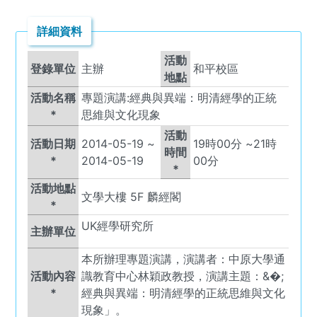
詳細資料
活動
登錄單位
主辦
和平校區
地點
活動名稱
專題演講:經典與異端：明清經學的正統
*
思維與文化現象
活動
活動日期
2014-05-19
~
19
時
00
分 ~
21
時
時間
*
2014-05-19
00
分
*
活動地點
文學大樓 5F 麟經閣
*
UK
經學研究所
主辦單位
本所辦理專題演講，演講者：中原大學通
活動內容
識教育中心林穎政教授，演講主題：&�;
*
經典與異端：明清經學的正統思維與文化
現象」。