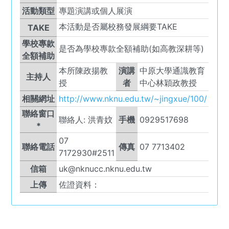
活動類型
專題演講或個人展演
本活動是否屬校務發展綱要TAKE
TAKE
學校專款
是否為學校專款全額補助(如高教深耕等)
全額補助
本所陳政揚教
演講
中原大學通識教育
主持人
授
者
中心林穎政教授
相關網址
http://www.nknu.edu.tw/~jingxue/100/
聯絡窗口
聯絡人:
洪青妏
手機
0929517698
*
07
聯絡電話
傳真
07 7713402
7172930#2511
信箱
uk@nknucc.nknu.edu.tw
上傳
佐證資料：