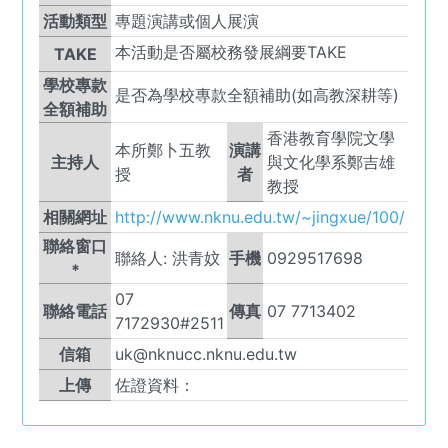
活動類型
專題演講或個人展演
本活動是否屬校務發展綱要TAKE
TAKE
學校專款
是否為學校專款全額補助(如高教深耕等)
全額補助
香港教育學院文學
本所鄭卜五教
演講
主持人
與文化學系鄭吉雄
授
者
教授
相關網址
http://www.nknu.edu.tw/~jingxue/100/
聯絡窗口
聯絡人:
洪青妏
手機
0929517698
*
07
聯絡電話
傳真
07 7713402
7172930#2511
信箱
uk@nknucc.nknu.edu.tw
上傳
佐證資料：