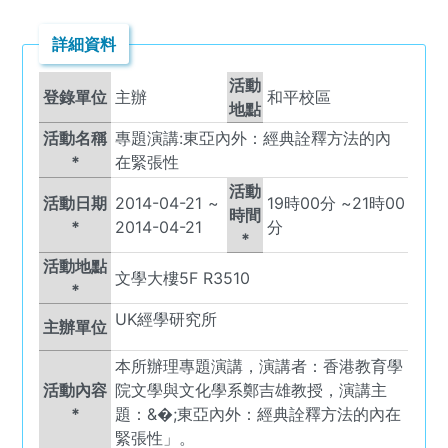
詳細資料
活動
登錄單位
主辦
和平校區
地點
活動名稱
專題演講:東亞內外：經典詮釋方法的內
*
在緊張性
活動
活動日期
2014-04-21
~
19
時
00
分 ~
21
時
00
時間
*
2014-04-21
分
*
活動地點
文學大樓5F R3510
*
UK
經學研究所
主辦單位
本所辦理專題演講，演講者：香港教育學
活動內容
院文學與文化學系鄭吉雄教授，演講主
*
題：&�;東亞內外：經典詮釋方法的內在
緊張性」。