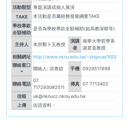
活動類型
專題演講或個人展演
本活動是否屬校務發展綱要TAKE
TAKE
學校專款
是否為學校專款全額補助(如高教深耕等)
全額補助
演講
南華大學哲學系
主持人
本所鄭卜五教授
者
謝君直教授
相關網址
http://www.nknu.edu.tw/~jingxue/100/
聯絡窗口
聯絡人:
洪青妏
手機
0929517698
*
07
聯絡電話
傳真
07 7713402
7172930#2511
信箱
uk@nknucc.nknu.edu.tw
上傳
佐證資料：