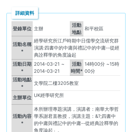
詳細資料
活動
登錄單位
主辦
和平校區
地點
經學研究所江戶時期中日儒學交流研究群
活動名稱
演講:四書中的中庸與禮記中的中庸--從經
*
典詮釋學的角度論起
活動日期
2014-03-21
~
活動
14
時
00
分 ~
15
時
*
2014-03-21
時間*
00
分
活動地點
文學院二樓3205教室
*
UK
經學研究所
主辦單位
本所辦理專題演講，演講者：南華大學哲
活動內容
學系謝君直教授，演講主題：&?;四書中
*
的中庸與禮記中的中庸--從經典詮釋學的
角度論起」。