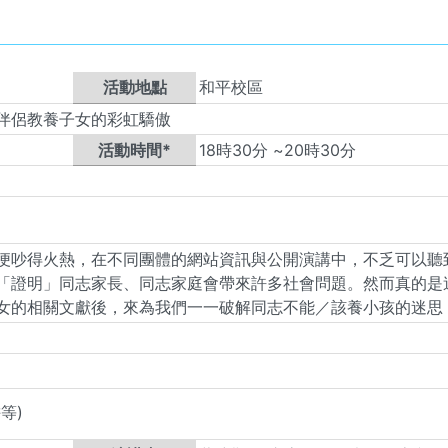
活動地點
和平校區
伴侶教養子女的彩虹驕傲
活動時間*
18
時
30
分 ~
20
時
30
分
便吵得火熱，在不同團體的網站資訊與公開演講中，不乏可以聽
「證明」同志家長、同志家庭會帶來許多社會問題。然而真的是
女的相關文獻後，來為我們一一破解同志不能／該養小孩的迷思
等)