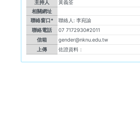
主持人
黃義筌
相關網址
聯絡窗口*
聯絡人:
李宛諭
聯絡電話
07 7172930#2011
信箱
gender@nknu.edu.tw
上傳
佐證資料：