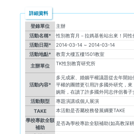
詳細資料
登錄單位
主辦
活動名稱*
性別教育月－拉媽基爸站出來！同性
活動日期*
2014-03-14
~
2014-03-14
活動地點*
教育大樓五樓1501教室
TK
性別教育研究所
主辦單位
多元成家、婚姻平權議題從去年開始
活動內容*
平權的團體更引用許多國外研究，來
婉斯，在讀了許多國外同志伴侶養子
活動類型
專題演講或個人展演
本活動是否屬校務發展綱要TAKE
TAKE
學校專款全額
是否為學校專款全額補助(如高教深耕
補助