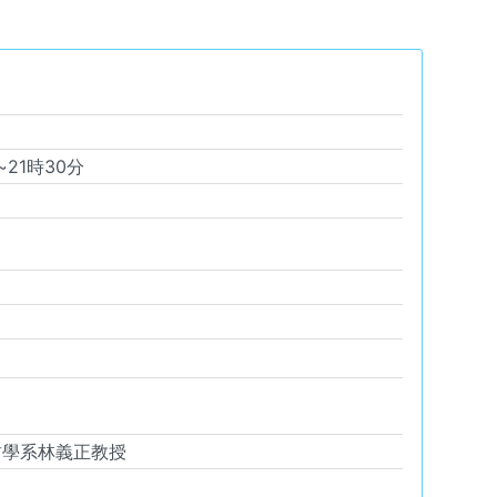
分 ~
21
時
30
分
哲學系林義正教授