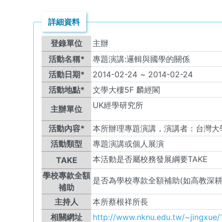
詳細資料
登錄單位
主辦
活動名稱*
專題演講:邏輯與國學的關係
活動日期*
2014-02-24
~
2014-02-24
活動地點*
文學大樓5F 麟經閣
UK
經學研究所
主辦單位
活動內容*
本所辦理專題演講，演講者：台灣大
活動類型
專題演講或個人展演
本活動是否屬校務發展綱要TAKE
TAKE
學校專款全額
是否為學校專款全額補助(如高教深耕
補助
主持人
本所蔡根祥所長
相關網址
http://www.nknu.edu.tw/~jingxue/