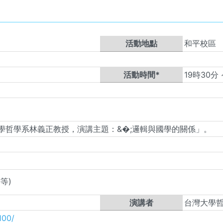
活動地點
和平校區
活動時間*
19
時
30
學哲學系林義正教授，演講主題：&�;邏輯與國學的關係」。
等)
演講者
台灣大學
100/