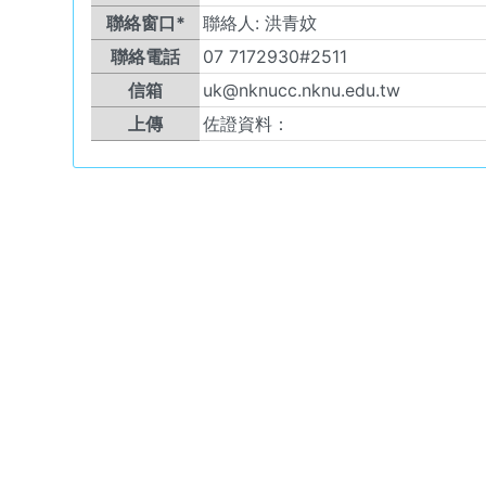
聯絡窗口*
聯絡人:
洪青妏
聯絡電話
07 7172930#2511
信箱
uk@nknucc.nknu.edu.tw
上傳
佐證資料：