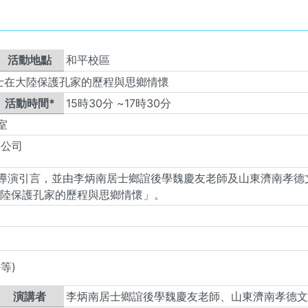
活動地點
和平校區
居士在大陸保護孔家的歷程與思鄉情懷
活動時間*
15
時
30
分 ~
17
時
30
分
室
限公司
導演引言，並由李炳南居士鄉誼後學魏慶友老師及山東濟南孝德
大陸保護孔家的歷程與思鄉情懷」。
等)
演講者
李炳南居士鄉誼後學魏慶友老師、山東濟南孝德