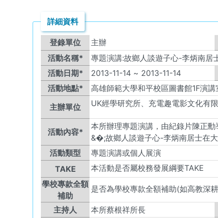
詳細資料
登錄單位
主辦
活動名稱*
專題演講:故鄉人談遊子心-李炳南
活動日期*
2013-11-14
~
2013-11-14
活動地點*
高雄師範大學和平校區圖書館1F演講
UK
經學研究所、充電趣電影文化有
主辦單位
本所辦理專題演講，由紀錄片陳正勳
活動內容*
&�;故鄉人談遊子心-李炳南居士在
活動類型
專題演講或個人展演
本活動是否屬校務發展綱要TAKE
TAKE
學校專款全額
是否為學校專款全額補助(如高教深耕
補助
主持人
本所蔡根祥所長