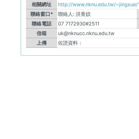
相關網址
http://www.nknu.edu.tw/~jingxue/
聯絡窗口*
聯絡人:
洪青妏
聯絡電話
07 7172930#2511
信箱
uk@nknucc.nknu.edu.tw
上傳
佐證資料：