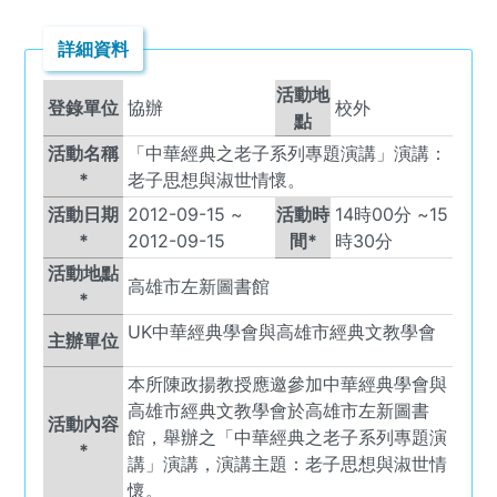
詳細資料
活動地
登錄單位
協辦
校外
點
活動名稱
「中華經典之老子系列專題演講」演講：
*
老子思想與淑世情懷。
活動日期
2012-09-15
~
活動時
14
時
00
分 ~
15
*
2012-09-15
間*
時
30
分
活動地點
高雄市左新圖書館
*
UK
中華經典學會與高雄市經典文教學會
主辦單位
本所陳政揚教授應邀參加中華經典學會與
高雄市經典文教學會於高雄市左新圖書
活動內容
館，舉辦之「中華經典之老子系列專題演
*
講」演講，演講主題：老子思想與淑世情
懷。