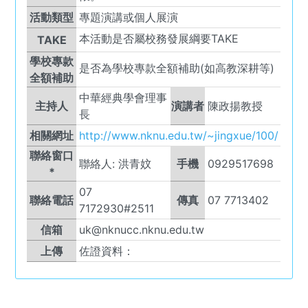
活動類型
專題演講或個人展演
本活動是否屬校務發展綱要TAKE
TAKE
學校專款
是否為學校專款全額補助(如高教深耕等)
全額補助
中華經典學會理事
主持人
演講者
陳政揚教授
長
相關網址
http://www.nknu.edu.tw/~jingxue/100/
聯絡窗口
聯絡人:
洪青妏
手機
0929517698
*
07
聯絡電話
傳真
07 7713402
7172930#2511
信箱
uk@nknucc.nknu.edu.tw
上傳
佐證資料：