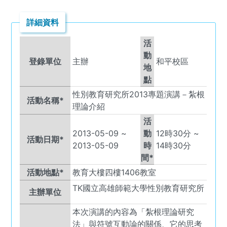
詳細資料
活
動
登錄單位
主辦
和平校區
地
點
性別教育研究所2013專題演講－紮根
活動名稱*
理論介紹
活
2013-05-09
~
動
12
時
30
分 ~
活動日期*
2013-05-09
時
14
時
30
分
間*
活動地點*
教育大樓四樓1406教室
TK
國立高雄師範大學性別教育研究所
主辦單位
本次演講的內容為「紮根理論研究
法」與符號互動論的關係、它的思考