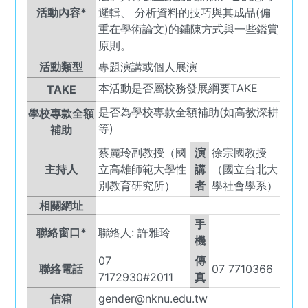
活動內容*
邏輯、 分析資料的技巧與其成品(偏
重在學術論文)的鋪陳方式與一些鑑賞
原則。
活動類型
專題演講或個人展演
本活動是否屬校務發展綱要TAKE
TAKE
是否為學校專款全額補助(如高教深耕
學校專款全額
等)
補助
蔡麗玲副教授（國
演
徐宗國教授
主持人
立高雄師範大學性
講
（國立台北大
別教育研究所）
者
學社會學系）
相關網址
手
聯絡窗口*
聯絡人:
許雅玲
機
07
傳
聯絡電話
07 7710366
7172930#2011
真
信箱
gender@nknu.edu.tw