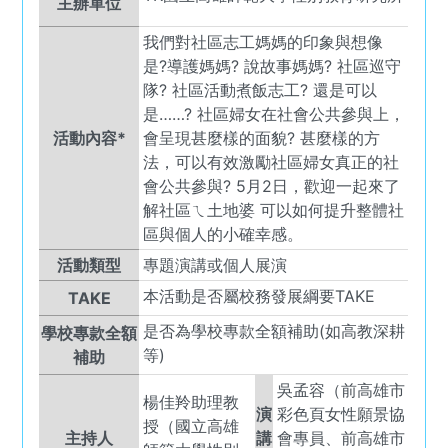
主辦單位
我們對社區志工媽媽的印象與想像
是?導護媽媽? 說故事媽媽? 社區巡守
隊? 社區活動煮飯志工? 還是可以
是……? 社區婦女在社會公共參與上，
活動內容*
會呈現甚麼樣的面貌? 甚麼樣的方
法，可以有效激勵社區婦女真正的社
會公共參與? 5月2日，歡迎一起來了
解社區ㄟ土地婆 可以如何提升整體社
區與個人的小確幸感。
活動類型
專題演講或個人展演
本活動是否屬校務發展綱要TAKE
TAKE
是否為學校專款全額補助(如高教深耕
學校專款全額
等)
補助
吳孟容（前高雄市
楊佳羚助理教
演
彩色頁女性願景協
授（國立高雄
主持人
講
會專員、前高雄市