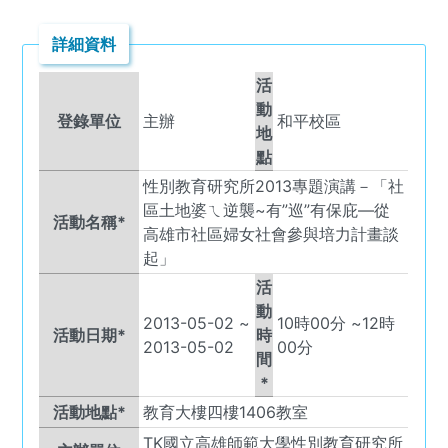
詳細資料
活
動
登錄單位
主辦
和平校區
地
點
性別教育研究所2013專題演講－「社
區土地婆ㄟ逆襲~有”巡”有保庇—從
活動名稱*
高雄市社區婦女社會參與培力計畫談
起」
活
動
2013-05-02
~
10
時
00
分 ~
12
時
活動日期*
時
2013-05-02
00
分
間
*
活動地點*
教育大樓四樓1406教室
TK
國立高雄師範大學性別教育研究所