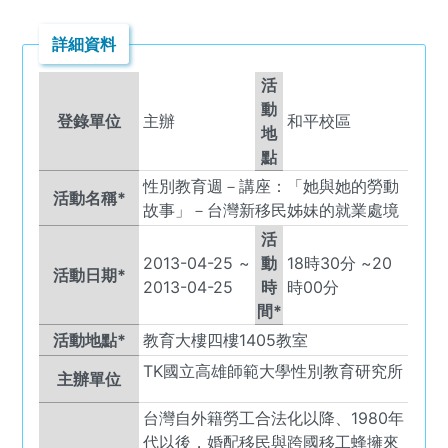
詳細資料
活
動
登錄單位
主辦
和平校區
地
點
性別教育週－講座：「她與她的勞動
活動名稱*
故事」－台灣新移民姊妹的就業處境
活
2013-04-25
~
動
18
時
30
分 ~
20
活動日期*
2013-04-25
時
時
00
分
間*
活動地點*
教育大樓四樓1405教室
TK
國立高雄師範大學性別教育研究所
主辦單位
台灣自外籍勞工合法化以降、1980年
代以後，婚配移民與跨國移工蜂擁來