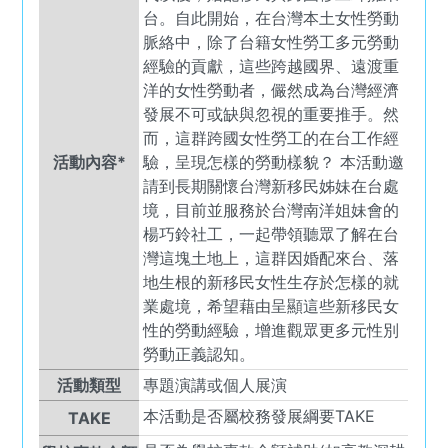
台。自此開始，在台灣本土女性勞動
脈絡中，除了台籍女性勞工多元勞動
經驗的貢獻，這些跨越國界、遠渡重
洋的女性勞動者，儼然成為台灣經濟
發展不可或缺與忽視的重要推手。然
而，這群跨國女性勞工的在台工作經
活動內容*
驗，呈現怎樣的勞動樣貌？ 本活動邀
請到長期關懷台灣新移民姊妹在台處
境，目前並服務於台灣南洋姐妹會的
楊巧鈴社工，一起帶領聽眾了解在台
灣這塊土地上，這群因婚配來台、落
地生根的新移民女性生存於怎樣的就
業處境，希望藉由呈顯這些新移民女
性的勞動經驗，增進觀眾更多元性別
勞動正義認知。
活動類型
專題演講或個人展演
本活動是否屬校務發展綱要TAKE
TAKE