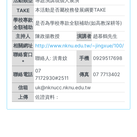
活動類型
專題演講或個人展演
本活動是否屬校務發展綱要TAKE
TAKE
學校專款
是否為學校專款全額補助(如高教深耕等)
全額補助
主持人
陳政揚教授
演講者
趙慕鶴先生
相關網址
http://www.nknu.edu.tw/~jingxue/100/
聯絡窗口
聯絡人:
洪青妏
手機
0929517698
*
07
聯絡電話
傳真
07 7713402
7172930#2511
信箱
uk@nknucc.nknu.edu.tw
上傳
佐證資料：