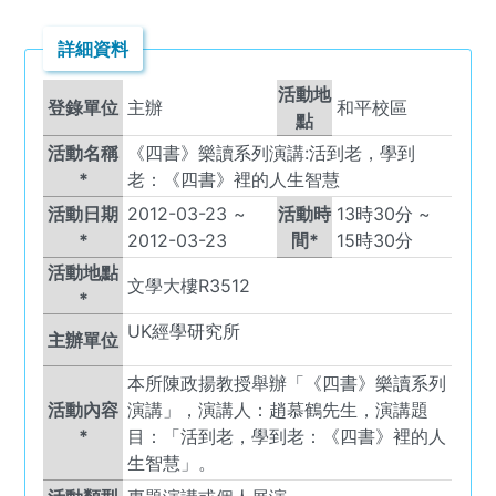
詳細資料
活動地
登錄單位
主辦
和平校區
點
活動名稱
《四書》樂讀系列演講:活到老，學到
*
老：《四書》裡的人生智慧
活動日期
2012-03-23
~
活動時
13
時
30
分 ~
*
2012-03-23
間*
15
時
30
分
活動地點
文學大樓R3512
*
UK
經學研究所
主辦單位
本所陳政揚教授舉辦「《四書》樂讀系列
活動內容
演講」，演講人：趙慕鶴先生，演講題
*
目：「活到老，學到老：《四書》裡的人
生智慧」。