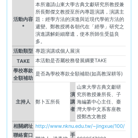
本所邀請山東大學古典文獻研究所教授兼
所長鄭傑文教授至所內專題演講，演講主
活動內容
題：經學方法的演進與近現代學術方法的
*
遞變。鄭教授將各朝代在「經學」研究之
演進講解鉅細靡遺，使本所師生受益良
多。
活動類型
專題演講或個人展演
本活動是否屬校務發展綱要TAKE
TAKE
學校專款
是否為學校專款全額補助(如高教深耕等)
全額補助
山東大學古典文獻研
演
究所教授兼所長、子
主持人
鄭卜五所長
講
海編纂中心主任、臺
者
灣大學中文系客座教
授鄭杰文教授
相關網址
http://www.nknu.edu.tw/~jingxue/100/
聯絡窗口
手