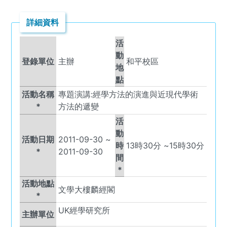
詳細資料
活
動
登錄單位
主辦
和平校區
地
點
活動名稱
專題演講:經學方法的演進與近現代學術
*
方法的遞變
活
動
活動日期
2011-09-30
~
時
13
時
30
分 ~
15
時
30
分
*
2011-09-30
間
*
活動地點
文學大樓麟經閣
*
UK
經學研究所
主辦單位