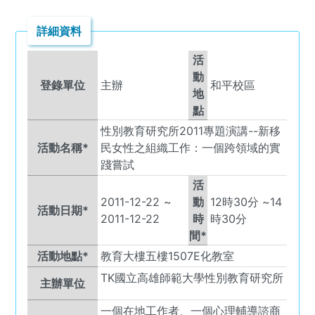
詳細資料
活
動
登錄單位
主辦
和平校區
地
點
性別教育研究所2011專題演講--新移
活動名稱*
民女性之組織工作：一個跨領域的實
踐嘗試
活
2011-12-22
~
動
12
時
30
分 ~
14
活動日期*
2011-12-22
時
時
30
分
間*
活動地點*
教育大樓五樓1507E化教室
TK
國立高雄師範大學性別教育研究所
主辦單位
一個在地工作者、一個心理輔導諮商