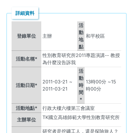
詳細資料
活
動
登錄單位
主辦
和平校區
地
點
性別教育研究所2011專題演講-- 教授
活動名稱*
為什麼沒告訴我
活
動
2011-03-21
~
13
時
00
分 ~
15
活動日期*
時
2011-03-21
時
00
分
間
*
活動地點*
行政大樓六樓第三會議室
TK
國立高雄師範大學性別教育研究所
主辦單位
研究者是挖礦工人，還是探險旅人？