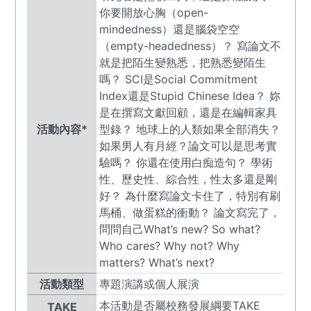
你要開放心胸（open-
mindedness）還是腦袋空空
（empty-headedness）？ 寫論文不
就是把陌生變熟悉，把熟悉變陌生
嗎？ SCI是Social Commitment
Index還是Stupid Chinese Idea？ 妳
是在撰寫文獻回顧，還是在編輯家具
活動內容*
型錄？ 地球上的人類如果全部消失？
如果男人有月經？論文可以是思考實
驗嗎？ 你還在使用白痴造句？ 學術
性、歷史性、綜合性，性太多還是剛
好？ 為什麼寫論文卡住了，特別有刷
馬桶、做蛋糕的衝動？ 論文寫完了，
問問自己What’s new? So what?
Who cares? Why not? Why
matters? What’s next?
活動類型
專題演講或個人展演
本活動是否屬校務發展綱要TAKE
TAKE