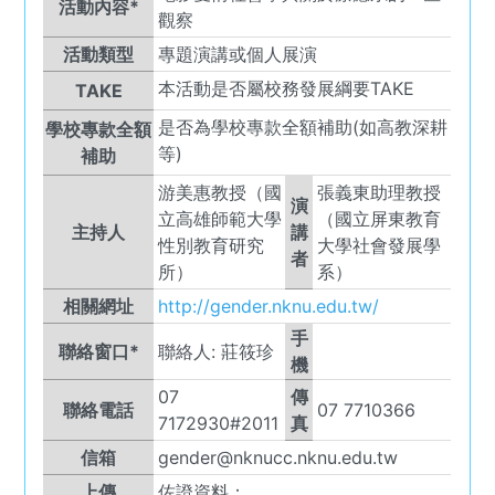
活動內容*
觀察
活動類型
專題演講或個人展演
本活動是否屬校務發展綱要TAKE
TAKE
是否為學校專款全額補助(如高教深耕
學校專款全額
等)
補助
游美惠教授（國
張義東助理教授
演
立高雄師範大學
（國立屏東教育
主持人
講
性別教育研究
大學社會發展學
者
所）
系）
相關網址
http://gender.nknu.edu.tw/
手
聯絡窗口*
聯絡人:
莊筱珍
機
07
傳
聯絡電話
07 7710366
7172930#2011
真
信箱
gender@nknucc.nknu.edu.tw
上傳
佐證資料：