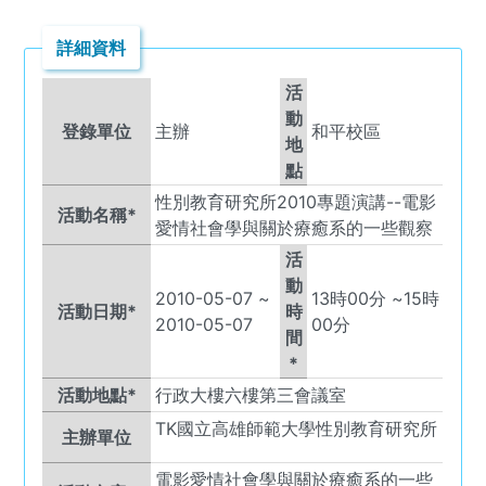
詳細資料
活
動
登錄單位
主辦
和平校區
地
點
性別教育研究所2010專題演講--電影
活動名稱*
愛情社會學與關於療癒系的一些觀察
活
動
2010-05-07
~
13
時
00
分 ~
15
時
活動日期*
時
2010-05-07
00
分
間
*
活動地點*
行政大樓六樓第三會議室
TK
國立高雄師範大學性別教育研究所
主辦單位
電影愛情社會學與關於療癒系的一些