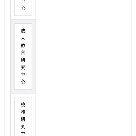
中
心
成
人
教
育
研
究
中
心
校
務
研
究
中