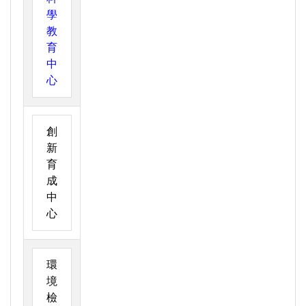
學
教
育
中
心
創
新
育
成
中
心
環
境
檢