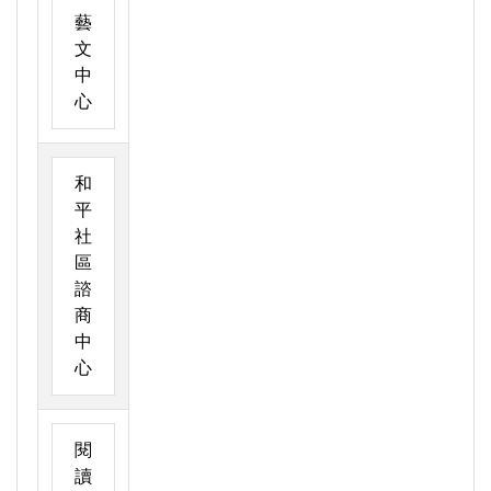
藝
文
中
心
和
平
社
區
諮
商
中
心
閱
讀