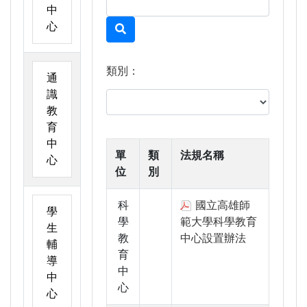
中
心
類別：
通
識
教
育
中
單
類
法規名稱
心
位
別
科
國立高雄師
學
學
範大學科學教育
生
教
中心設置辦法
輔
育
導
中
中
心
心