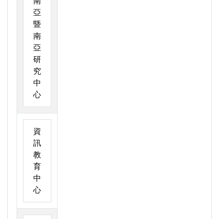
南
亞
暨
南
亞
研
究
中
心
資
訊
教
育
中
心