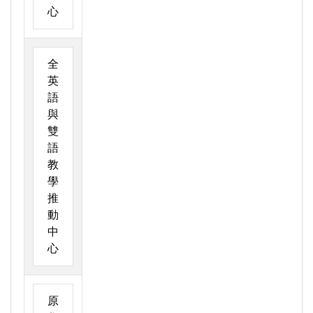
心
全
英
語
與
雙
語
教
學
推
動
中
心
原