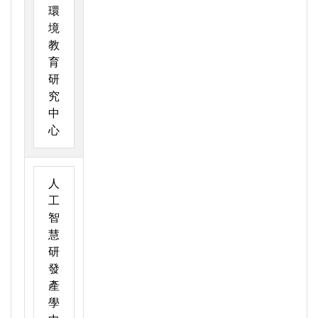
環
境
教
育
研
究
中
心
人
工
智
慧
研
發
產
學