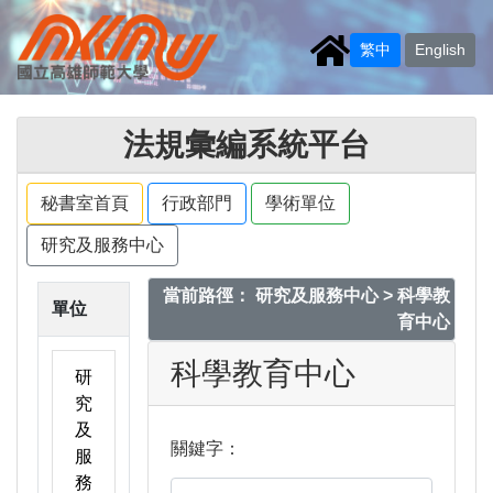
繁中
English
法規彙編系統平台
秘書室首頁
行政部門
學術單位
研究及服務中心
當前路徑： 研究及服務中心 > 科學教
單位
育中心
科學教育中心
研
究
及
關鍵字：
服
務