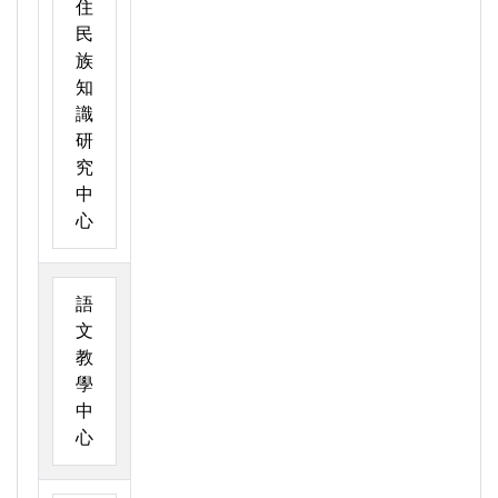
住
民
族
知
識
研
究
中
心
語
文
教
學
中
心