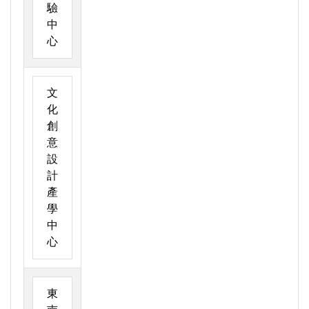
驗
中
心
文
化
創
意
設
計
產
學
中
心
東