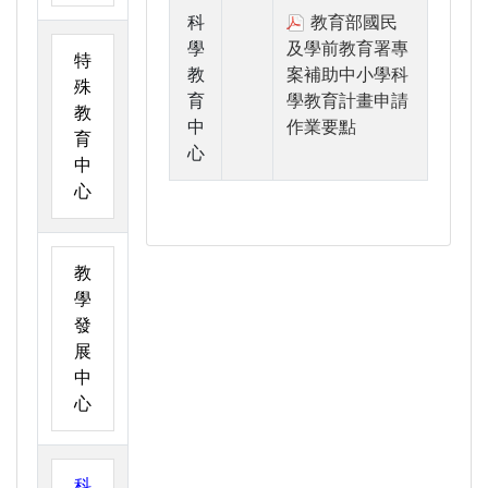
科
教育部國民
學
及學前教育署專
特
教
案補助中小學科
殊
育
學教育計畫申請
教
中
作業要點
育
心
中
心
教
學
發
展
中
心
科