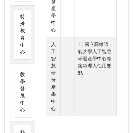
發
產
學
特
中
殊
心
教
育
人
國立高雄師
中
工
範大學人工智慧
心
智
研發產學中心專
慧
案經理人任用要
研
點
教
發
學
產
發
學
展
中
中
心
心
科