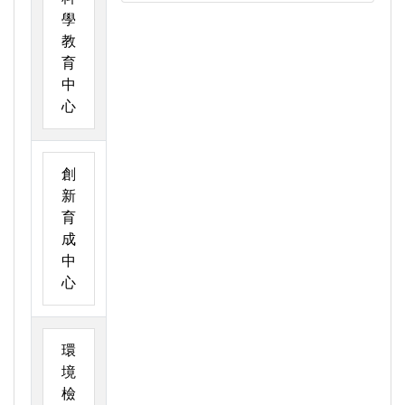
學
教
育
中
心
創
新
育
成
中
心
環
境
檢