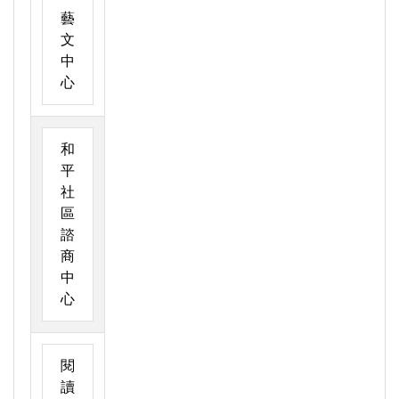
藝
文
中
心
和
平
社
區
諮
商
中
心
閱
讀