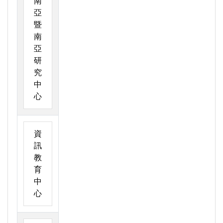
南
亞
暨
南
亞
研
究
中
心
資
訊
教
育
中
心