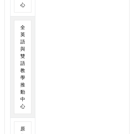
心
全
英
語
與
雙
語
教
學
推
動
中
心
原