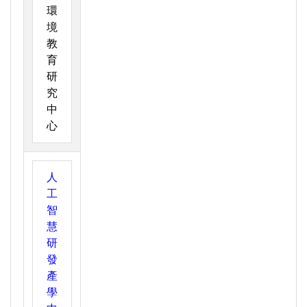
環
境
教
育
研
究
中
心
人
工
智
慧
研
發
產
學