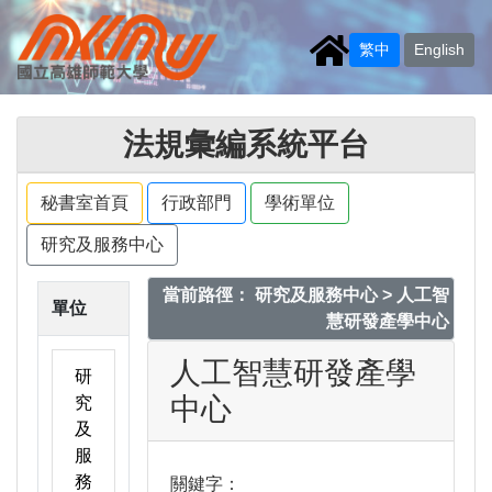
繁中
English
法規彙編系統平台
秘書室首頁
行政部門
學術單位
研究及服務中心
當前路徑： 研究及服務中心 > 人工智
單位
慧研發產學中心
人工智慧研發產學
研
中心
究
及
服
務
關鍵字：