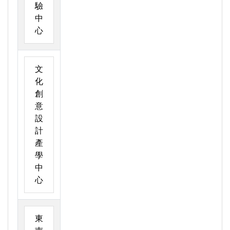
驗
中
心
文
化
創
意
設
計
產
學
中
心
東