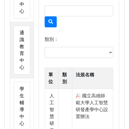
中
心
通
類別：
識
教
育
中
心
單
類
法規名稱
位
別
學
生
人
國立高雄師
輔
工
範大學人工智慧
導
智
研發產學中心設
中
慧
置辦法
心
研