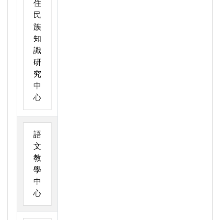
住
民
族
知
識
研
究
中
心
語
文
教
學
中
心