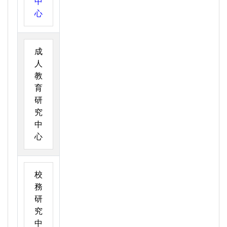
中
心
成
人
教
育
研
究
中
心
校
務
研
究
中