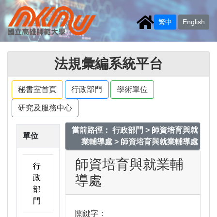
繁中
English
法規彙編系統平台
秘書室首頁
行政部門
學術單位
研究及服務中心
當前路徑： 行政部門 > 師資培育與就
單位
業輔導處 > 師資培育與就業輔導處
師資培育與就業輔
行
導處
政
部
門
關鍵字：