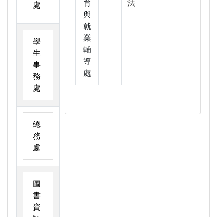
育
法
處
與
就
業
學
輔
生
導
事
處
務
處
總
務
處
圖
書
資