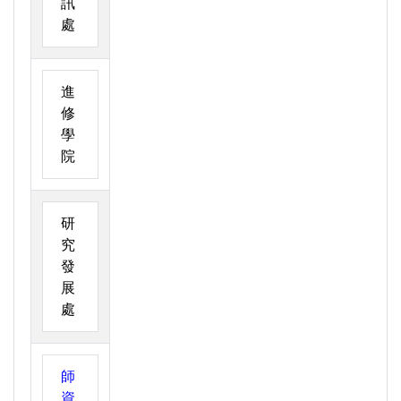
訊
處
進
修
學
院
研
究
發
展
處
師
資