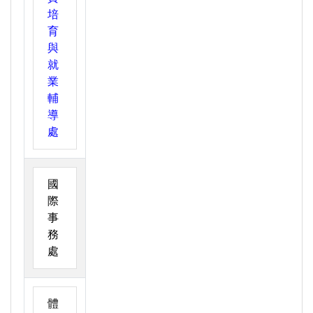
培
育
與
就
業
輔
導
處
國
際
事
務
處
體