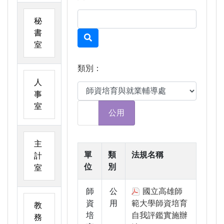
秘
書
室
類別：
人
事
室
公用
主
單
類
法規名稱
計
位
別
室
師
公
國立高雄師
資
用
範大學師資培育
教
培
自我評鑑實施辦
務