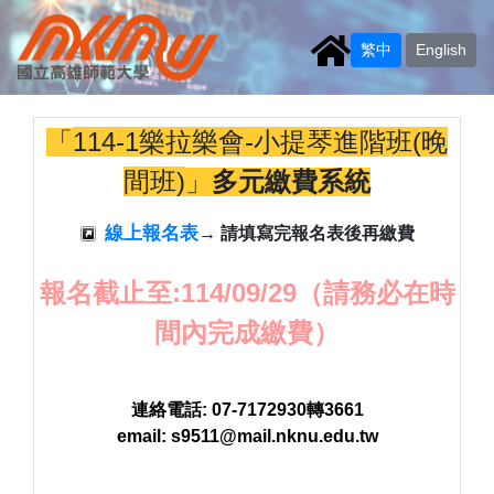
繁中
English
114-1樂拉樂會-小提琴進階班(晚
「
間班)
」
多元繳費系統
線上報名表
→ 請填寫完報名表後再繳費
報名截止至:114/09/29（請務必在時
間內完成繳費）
連絡電話: 07-7172930轉3661
email: s9511@mail.nknu.edu.tw