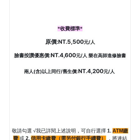
*
收費標準
*
原價:NT.5,500
元
/
人
NT.4,600
臉書按讚優惠價:
元
/
人 樂在高師進修臉書
NT.4,200
兩人(含)以上同行/舊生價:
元
/
人
敬請勾選
√
我已詳閱上述說明，可自行選擇
1.
ATM
繳
費
或
2.
信用卡繳費（需另付銀行手續費）
，將連結