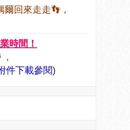
偶爾回來走走👣，
營業時間！
，
附件下載參閱
)