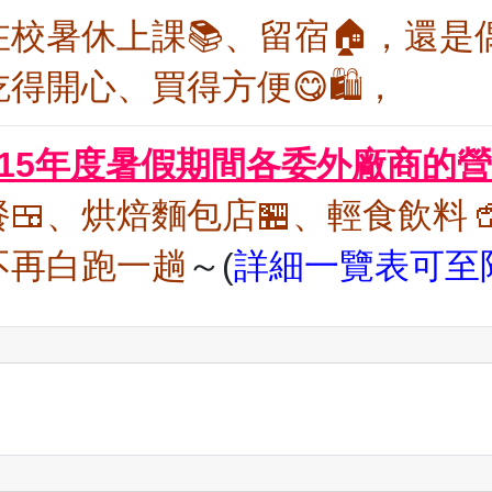
校暑休上課📚、留宿🏠，還是
開心、買得方便😋🛍️，
15年度暑假期間各委外廠商的
🍱、烘焙麵包店🏪、輕食飲料
不再白跑一趟
～(
詳細一覽表可至