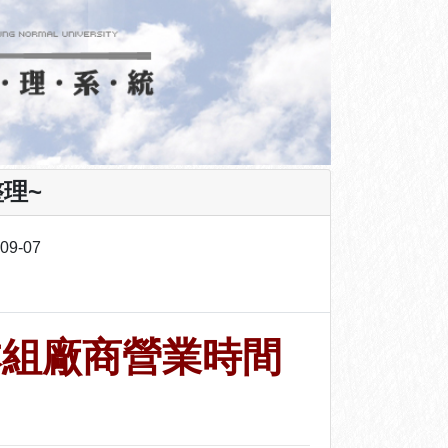
理~
-09-07
本組廠商營業時間