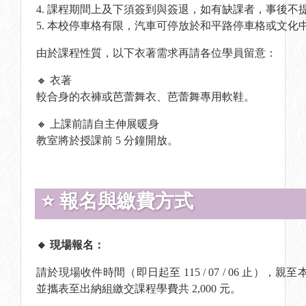
4. 課程期間上及下須簽到與簽退，如有缺課者，事後不
5. 本校停車格有限，汽車可停放於和平路停車格或文
由於課程性質，以下衣著需求再請各位學員留意：
🔸 衣著
較合身的衣褲或芭蕾舞衣、芭蕾舞專用軟鞋。
🔸 上課前請自主伸展暖身
教室將於授課前 5 分鐘開放。
⭐ 報名與繳費方式
🔸 現場報名：
請於現場收件時間（即日起至 115 / 07 / 06 止），
並攜表至出納組繳交課程學費共 2,000 元。