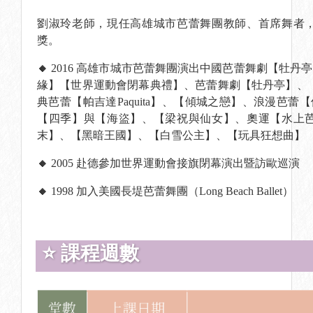
劉淑玲老師，現任高雄城市芭蕾舞團教師、首席舞者
獎。
🔸
2016 高雄市城市芭蕾舞團演出中國芭蕾舞劇【牡
緣】【世界運動會閉幕典禮】、芭蕾舞劇【牡丹亭】、
典芭蕾【帕吉達Paquita】、【傾城之戀】、浪漫芭
【四季】與【海盜】、【梁祝與仙女】、奧運【水上
末】、【黑暗王國】、【白雪公主】、【玩具狂想曲】
🔸
2005 赴德參加世界運動會接旗閉幕演出暨訪歐巡演
🔸
1998 加入美國長堤芭蕾舞團（Long Beach Ballet）
⭐ 課程週數