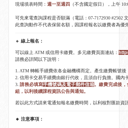
現場填表時間：
週一至週四
（不含國定假日），上午 10:00 至
可先來電查詢課程是否額滿（電話：07-7172930 #250
此查詢動作不代表保留名額，因課程報名以繳費者為優
🔸
線上報名：
可以線上 ATM 或信用卡繳費。多元繳費頁面連結：
htt
請務必詳閱以下說明：
1. ATM 轉帳手續費依各金融機構而定。產生繳費帳
2. 信用卡交易手續費由銀行代收，且須自行負擔。國內卡手
3.
請務必填寫
手機號碼及電子郵件信箱
。繳費完成後，會
組，以利後續課程資訊公告與通知。
若以此方式請來電通知報名繳費時間，以利核對匯款資
🔸 注意事項：