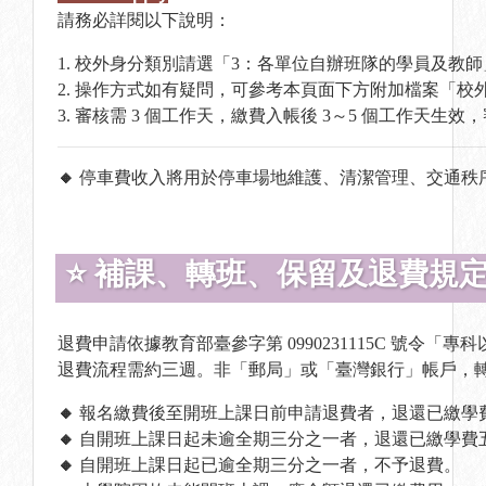
請務必詳閱以下說明：
1. 校外身分類別請選「3：各單位自辦班隊的學員及教師
2. 操作方式如有疑問，可參考本頁面下方附加檔案「校
3. 審核需 3 個工作天，繳費入帳後 3～5 個工作天
🔸
停車費收入將用於停車場地維護、清潔管理、交通秩
⭐ 補課、轉班、保留及退費規
退費申請依據教育部臺參字第 0990231115C 號令
退費流程需約三週。非「郵局」或「臺灣銀行」帳戶，
🔸
報名繳費後至開班上課日前申請退費者，退還已繳學
🔸
自開班上課日起未逾全期三分之一者，退還已繳學費
🔸
自開班上課日起已逾全期三分之一者，不予退費。