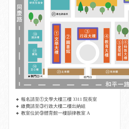
🔸 報名請至①文學大樓三樓 3311 院長室
🔸 繳費請至③行政大樓二樓出納組
🔸 教室位於⑨體育館一樓韻律教室 A