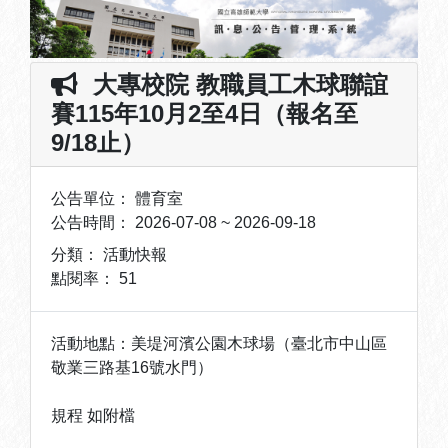
大專校院 教職員工木球聯誼
賽115年10月2至4日（報名至
9/18止）
公告單位：
體育室
公告時間：
2026-07-08 ~ 2026-09-18
分類：
活動快報
點閱率：
51
活動地點：美堤河濱公園木球場（臺北市中山區
敬業三路基16號水門）
規程 如附檔