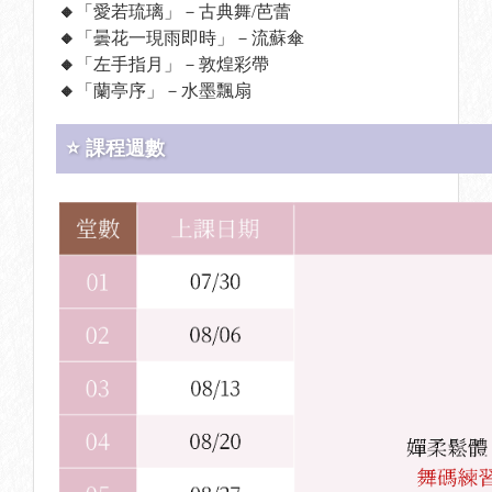
🔸
「愛若琉璃」－古典舞/芭蕾
🔸
「曇花一現雨即時」－流蘇傘
🔸
「左手指月」－敦煌彩帶
🔸
「蘭亭序」－水墨飄扇
⭐ 課程週數