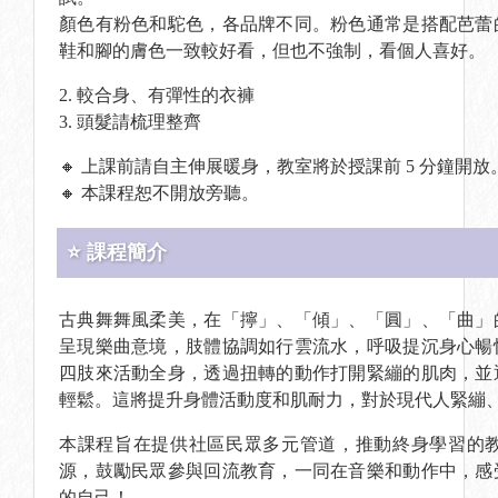
顏色有粉色和駝色，各品牌不同。粉色通常是搭配芭蕾
鞋和腳的膚色一致較好看，但也不強制，看個人喜好
2. 較合身、有彈性的衣褲
3. 頭髮請梳理整齊
🔸 上課前請自主伸展暖身，教室將於授課前 5 分鐘開放
🔸 本課程恕不開放旁聽。
⭐ 課程簡介
古典舞舞風柔美，在「擰」、「傾」、「圓」、「曲」
呈現樂曲意境，肢體協調如行雲流水，呼吸提沉身心暢
四肢來活動全身，透過扭轉的動作打開緊繃的肌肉，並
輕鬆。這將提升身體活動度和肌耐力，對於現代人緊
本課程旨在提供社區民眾多元管道，推動終身學習的
源，鼓勵民眾參與回流教育，一同在音樂和動作中，感
的自己！