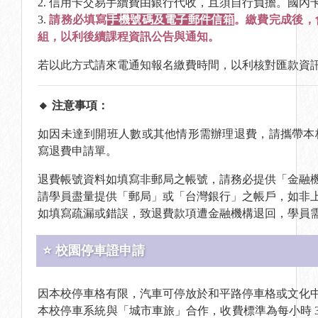
2. 信用卡交易手續費由銀行代收，且須自行負擔。國內卡手
3.
請務必填寫
手機號碼及電子郵件信箱
。繳費完成後，會
組，以利後續課程資訊公告與通知。
若以此方式請來電通知報名繳費時間，以利核對匯款資
🔸 注意事項：
如因未達到開班人數或其他情形需辦理退費，請攜帶本
寫退費申請單。
退費帳號資料如填寫非郵局之帳號，請務必提供「金融
請學員盡量提供「郵局」或「台灣銀行」之帳戶，如非上述
如填寫疏漏或錯誤，致退費款項遭金融機構退回，學員需負
⭐ 校園停車證申請
因本校停車格有限，汽車可停放於和平路停車格或文化
本校停車系統與「城市車旅」合作，收費標準為每小時 