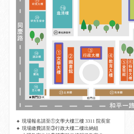
🔸 現場報名請至①文學大樓三樓 3311 院長室
🔸 現場繳費請至③行政大樓二樓出納組