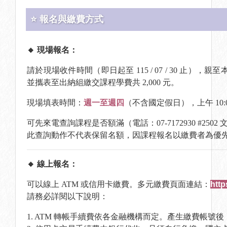
⭐ 報名與繳費方式
🔸 現場報名：
請於現場收件時間（即日起至 115 / 07 / 30 止），
並攜表至出納組繳交課程學費共 2,000 元。
現場填表時間：
週一至週四
（不含國定假日），上午 10:00 至
可先來電查詢課程是否額滿（電話：07-7172930 #250
此查詢動作不代表保留名額，因課程報名以繳費者為優
🔸 線上報名：
可以線上 ATM 或信用卡繳費。多元繳費頁面連結：
htt
請務必詳閱以下說明：
1. ATM 轉帳手續費依各金融機構而定。產生繳費帳