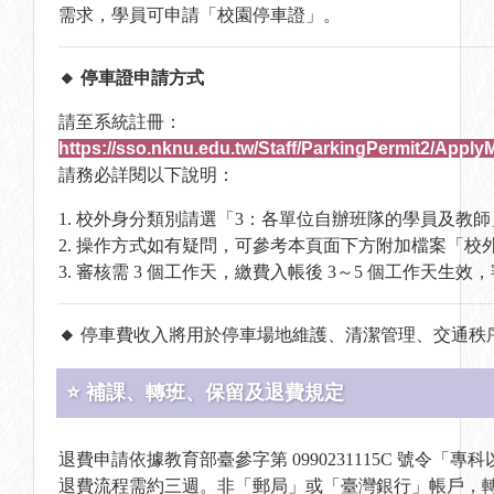
需求，學員可申請「校園停車證」。
🔸 停車證申請方式
請至系統註冊：
https://sso.nknu.edu.tw/Staff/ParkingPermit2/Ap
請務必詳閱以下說明：
1. 校外身分類別請選「3：各單位自辦班隊的學員及教師
2. 操作方式如有疑問，可參考本頁面下方附加檔案「校
3. 審核需 3 個工作天，繳費入帳後 3～5 個工作天
🔸
停車費收入將用於停車場地維護、清潔管理、交通秩
⭐ 補課、轉班、保留及退費規定
退費申請依據教育部臺參字第 0990231115C 號令
退費流程需約三週。非「郵局」或「臺灣銀行」帳戶，