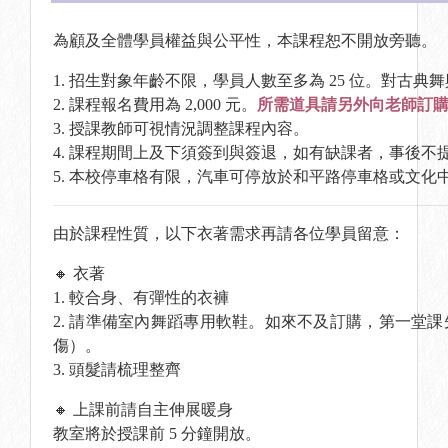
為顧及全體學員權益與公平性，本課程恕不開放旁聽。
1. 招生對象年齡不限，學員人數至多為 25 位。對古
2. 課程報名費用為 2,000 元。
所需道具請另外向老師訂
3. 授課教師可視情況調整課程內容。
4. 課程期間上及下須簽到與簽退，如有缺課者，事後不
5. 本校停車格有限，汽車可停放於和平路停車格或文
由於課程性質，以下衣著需求再請各位學員留意：
🔸 衣著
1. 較合身、有彈性的衣褲
2. 請準備室內舞蹈專用軟鞋。如來不及訂購，第一堂
傷）。
3. 頭髮請梳理整齊
🔸 上課前請自主伸展暖身
教室將於授課前 5 分鐘開放。