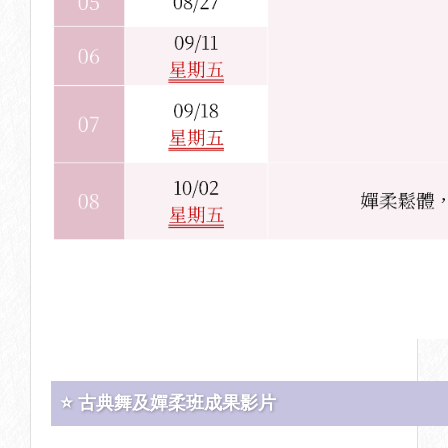
⭐ 古典舞及嬋柔班成果影片