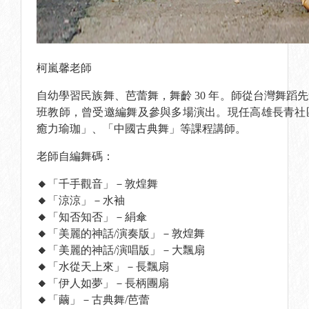
柯嵐馨老師
自幼學習民族舞、芭蕾舞，舞齡 30 年。師從台灣舞蹈
班教師，曾受邀編舞及參與多場演出。現任高雄長青社
癒力瑜珈」、「中國古典舞」等課程講師。
老師自編舞碼：
🔸
「千手觀音」－敦煌舞
🔸
「涼涼」－水袖
🔸
「知否知否」－絹傘
🔸
「美麗的神話/演奏版」－敦煌舞
🔸
「美麗的神話/演唱版」－大飄扇
🔸
「水從天上來」－長飄扇
🔸
「伊人如夢」－長柄團扇
🔸
「繭」－古典舞/芭蕾