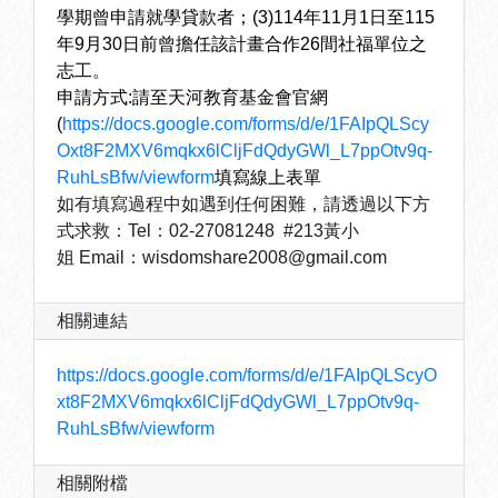
學期曾申請就學貸款者；(3)114年11月1日至115
年9月30日前曾擔任該計畫合作26間社福單位之
志工。
申請方式:請至
天河教育基金會官網
(
https://docs.google.com/forms/d/e/1FAIpQLScy
Oxt8F2MXV6mqkx6lCljFdQdyGWl_L7ppOtv9q-
RuhLsBfw/viewform
填寫線上表單
如有填寫過程中如遇到任何困難，請透過以下方
式求救：
Tel：
02-27081248 #213黃小
姐
Email：
wisdomshare2008@gmail.com
相關連結
https://docs.google.com/forms/d/e/1FAIpQLScyO
xt8F2MXV6mqkx6lCljFdQdyGWl_L7ppOtv9q-
RuhLsBfw/viewform
相關附檔