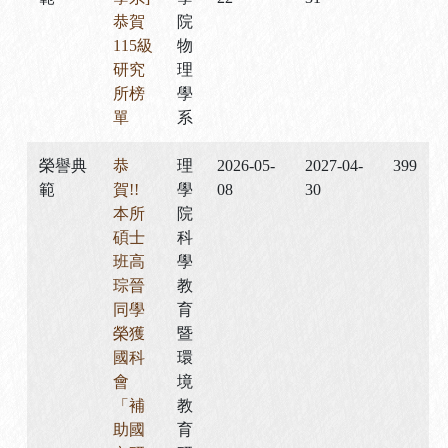
恭賀
院
115級
物
研究
理
所榜
學
單
系
榮譽典
恭
理
2026-05-
2027-04-
399
範
賀!!
學
08
30
本所
院
碩士
科
班高
學
琮晉
教
同學
育
榮獲
暨
國科
環
會
境
「補
教
助國
育