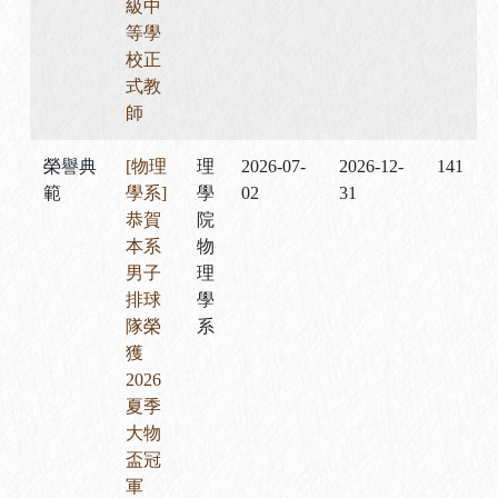
級中
等學
校正
式教
師
榮譽典
[物理
理
2026-07-
2026-12-
141
範
學系]
學
02
31
恭賀
院
本系
物
男子
理
排球
學
隊榮
系
獲
2026
夏季
大物
盃冠
軍