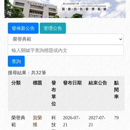
發佈新公告
管理公告
查詢
搜尋結果：共32筆
分類
標題
發
發布日期
結束公告
點
布
閱
單
率
位
榮譽典
賀榮
科
2026-07-
2027-07-
79
範
獲
技
21
21