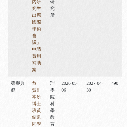
內研
研
究生
究
出席
所
國際
學術
會
議」
申請
費用
補助
案
榮譽典
恭
理
2026-05-
2027-04-
490
範
賀!!
學
06
30
本所
院
博士
科
班黃
學
鉦凱
教
同學
育