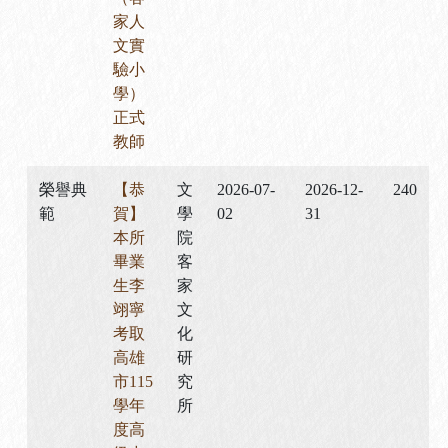
家人
文實
驗小
學）
正式
教師
榮譽典
【恭
文
2026-07-
2026-12-
240
範
賀】
學
02
31
本所
院
畢業
客
生李
家
翊寧
文
考取
化
高雄
研
市115
究
學年
所
度高