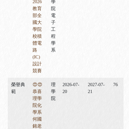
2026
學
教育
院
部全
電
國大
子
學院
工
校積
程
體電
學
路
系
(IC)
設計
競賽
榮譽典
😍😍
理
2026-07-
2027-07-
76
範
恭喜
學
20
21
理學
院
院化
學系
何國
銘老