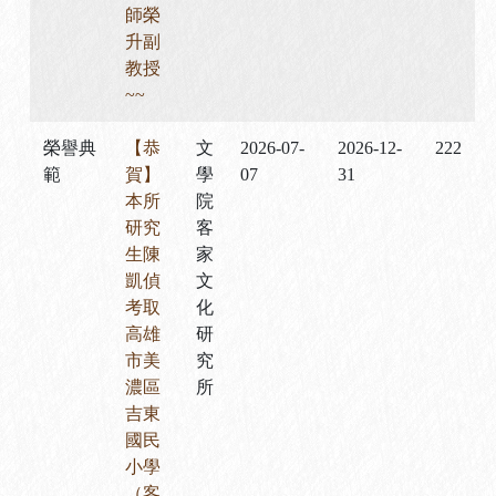
師榮
升副
教授
~~
榮譽典
【恭
文
2026-07-
2026-12-
222
範
賀】
學
07
31
本所
院
研究
客
生陳
家
凱偵
文
考取
化
高雄
研
市美
究
濃區
所
吉東
國民
小學
（客