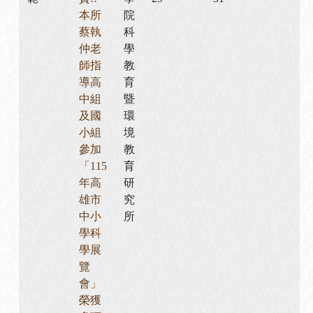
本所
院
蔡執
科
仲老
學
師指
教
導高
育
中組
暨
及國
環
小組
境
參加
教
「115
育
年高
研
雄市
究
中小
所
學科
學展
覽
會」
榮獲