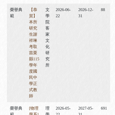
榮譽典
【恭
文
2026-06-
2026-12-
88
範
賀】
學
22
31
本所
院
研究
客
生謝
家
祥琳
文
考取
化
苗栗
研
縣115
究
學年
所
度國
民中
學正
式教
師
榮譽典
[物理
理
2026-05-
2027-05-
691
範
學系]
學
22
31