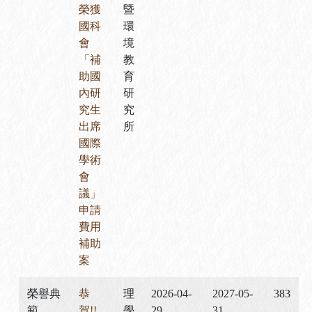
榮獲
暨
國科
環
會
境
「補
教
助國
育
內研
研
究生
究
出席
所
國際
學術
會
議」
申請
費用
補助
案
榮譽典
恭
理
2026-04-
2027-05-
383
範
賀!!
學
29
31