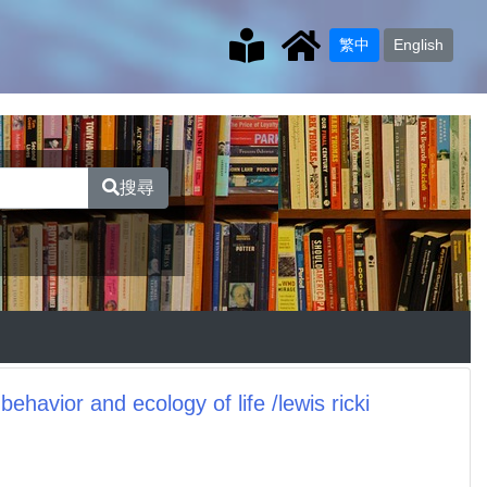
繁中
English
搜尋
e, behavior and ecology of life /lewis ricki