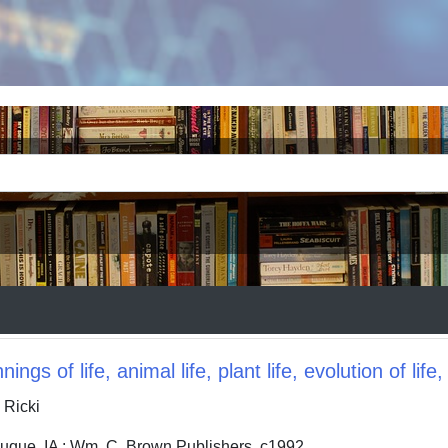
nnings of life, animal life, plant life, evolution of lif
Ricki
, IA : Wm. C. Brown Publishers, c1992