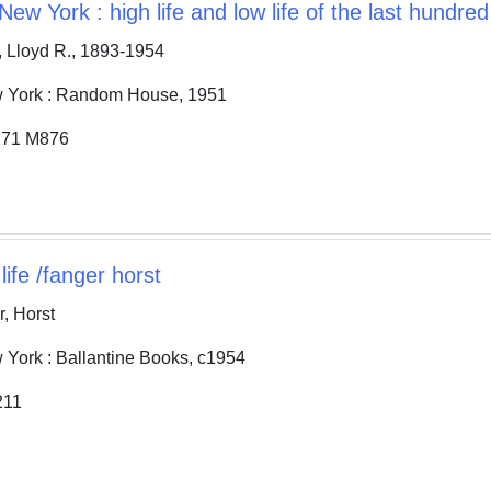
 New York : high life and low life of the last hundre
Lloyd R., 1893-1954
rk : Random House, 1951
71 M876
 life /fanger horst
 Horst
k : Ballantine Books, c1954
11