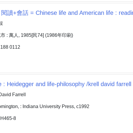
+會話 = Chinese life and American life : readi
叔
 萬人, 1985[民74] (1986年印刷)
88 0112
 : Heidegger and life-philosophy /krell david farrell
avid Farrell
gton, : Indiana University Press, c1992
H465-8