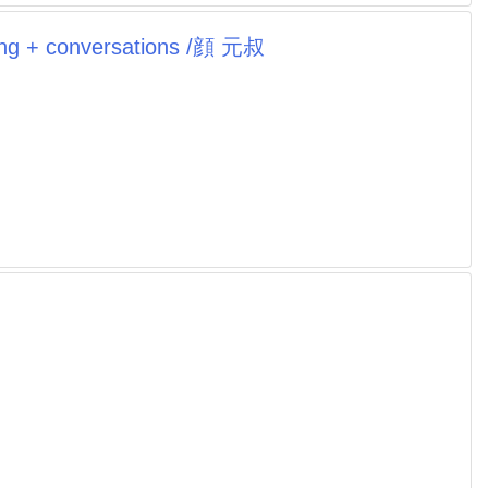
ng + conversations /顔 元叔