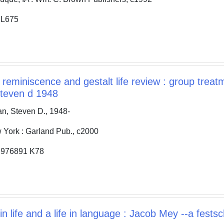
L675
 reminiscence and gestalt life review : group treatme
steven d 1948
 Steven D., 1948-
rk : Garland Pub., c2000
76891 K78
 life and a life in language : Jacob Mey --a festsch