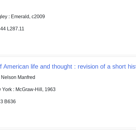
y : Emerald, c2009
4 L287.11
of American life and thought : revision of a short hi
Nelson Manfred
rk : McGraw-Hill, 1963
 B636