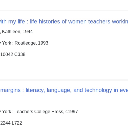
ith my life : life histories of women teachers work
Kathleen, 1944-
rk : Routledge, 1993
0042 C338
 margins : literacy, language, and technology in eve
k : Teachers College Press, c1997
244 L722