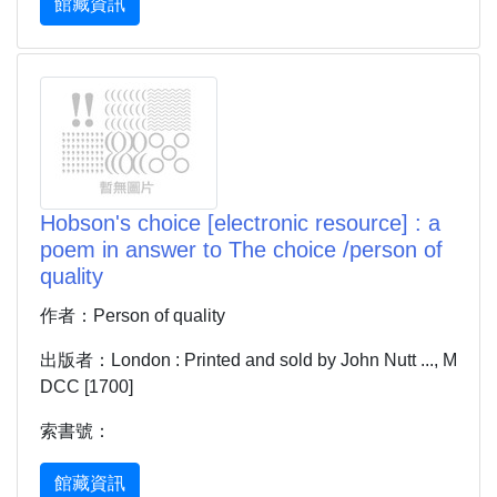
館藏資訊
Hobson's choice [electronic resource] : a
poem in answer to The choice /person of
quality
作者：Person of quality
出版者：London : Printed and sold by John Nutt ..., M
DCC [1700]
索書號：
館藏資訊