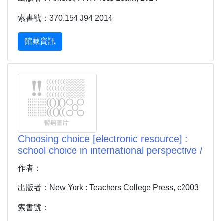
索書號：370.154 J94 2014
館藏資訊
Choosing choice [electronic resource] :
school choice in international perspective /
作者：
出版者：New York : Teachers College Press, c2003
索書號：