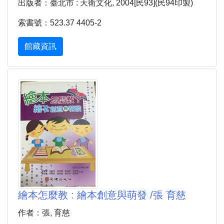
出版者：臺北市 : 天衛文化, 2004[民93](民94印製)
索書號：523.37 4405-2
館藏資訊
繪本怎麼教 : 繪本創意與萌發 /張 育慈
作者：張, 育慈