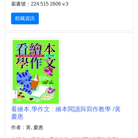
索書號：224.515 2606 v.3
館藏資訊
看繪本,學作文 : 繪本閱讀與寫作教學 /黃
慶惠
作者：黃, 慶惠