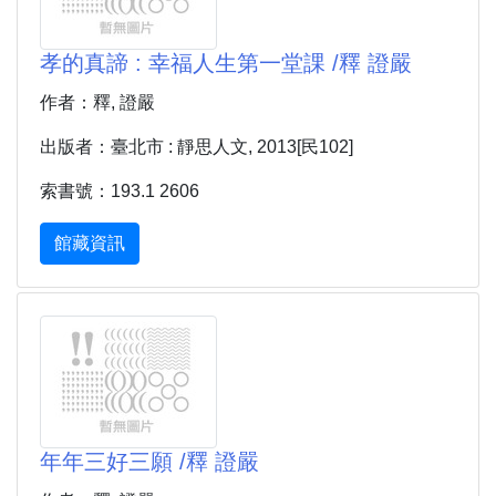
孝的真諦 : 幸福人生第一堂課 /釋 證嚴
作者：釋, 證嚴
出版者：臺北市 : 靜思人文, 2013[民102]
索書號：193.1 2606
館藏資訊
年年三好三願 /釋 證嚴