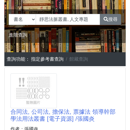
搜尋
進階查詢
查詢功能：
指定參考書查詢
館藏查詢
合同法, 公司法, 擔保法, 票據法 領導幹部
學法用法叢書 [電子資源] /張國炎
作者：張國炎