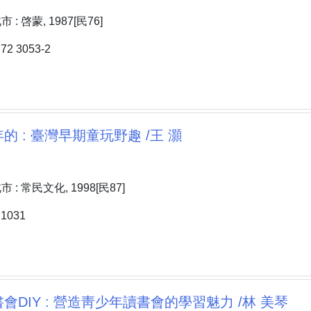
: 啓蒙, 1987[民76]
2 3053-2
的 : 臺灣早期童玩野趣 /王 灝
: 常民文化, 1998[民87]
1031
會DIY : 營造靑少年讀書會的學習魅力 /林 美琴