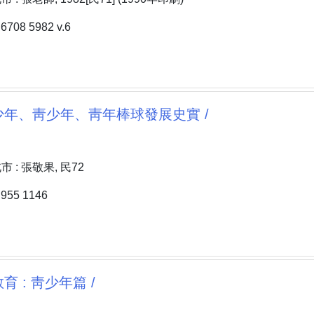
08 5982 v.6
年、靑少年、靑年棒球發展史實 /
 : 張敬果, 民72
55 1146
 : 靑少年篇 /