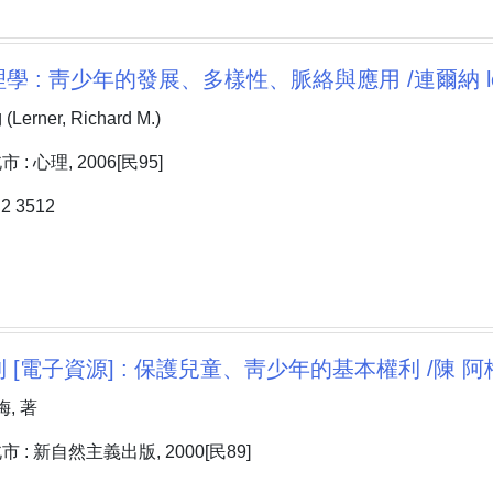
 : 靑少年的發展、多樣性、脈絡與應用 /連爾納 lerner
rner, Richard M.)
: 心理, 2006[民95]
 3512
 [電子資源] : 保護兒童、靑少年的基本權利 /陳 阿
, 著
: 新自然主義出版, 2000[民89]