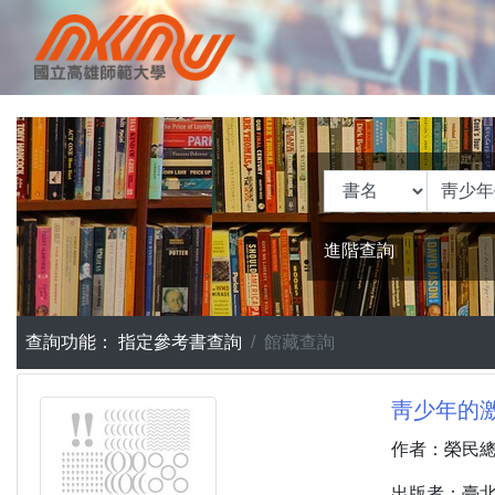
進階查詢
查詢功能：
指定參考書查詢
館藏查詢
靑少年的激
作者：榮民總
出版者：臺北市 