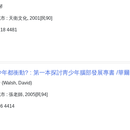
琴
: 天衛文化, 2001[民90]
8 4481
都衝動? : 第一本探討靑少年腦部發展專書 /華爾希 wa
alsh, David)
: 張老師, 2005[民94]
 4414