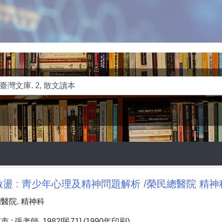
盪 : 靑少年心理及精神問題解析 /榮民總醫院 精神
醫院. 精神科
: 張老師, 1982[民71] (1990年印刷)