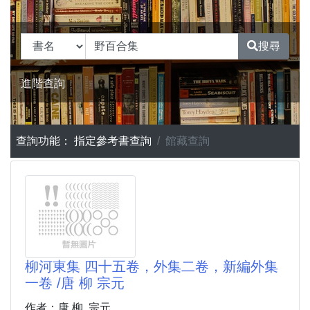
搜尋
進階查詢
查詢功能：
指定參考書查詢
館藏查詢
柳河東集 四十五卷，外集二卷，新編外集
一卷 /唐 柳 宗元
作者：唐 柳, 宗元