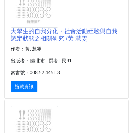
大學生的自我分化・社會活動經驗與自我
認定狀態之相關研究 /黃 慧雯
作者：黃, 慧雯
出版者：[臺北市 : 撰者], 民91
索書號：008.52 4451.3
館藏資訊