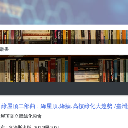
: 綠屋頂二部曲 ; 綠屋頂.綠牆.高樓綠化大趨勢 /
綠屋頂暨立體綠化協會
: 麥浩斯出版, 2014[民103]