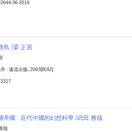
644-36 2019
寶島 /梁 正居
居
: 遠流出版, 2003[民92]
3317
淸帝國 : 近代中國的幻想科學 /武田 雅哉
雅哉