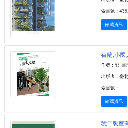
索書號：435.7
館藏資訊
荷蘭,小國大
作者：郭, 書瑄
出版者：臺北市 
索書號：
館藏資訊
我們教室有鬼 