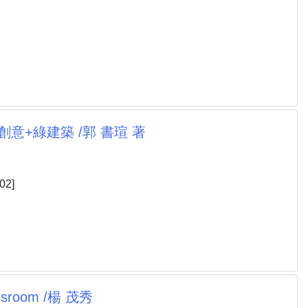
創意+綠建築 /郭 書瑄 著
2]
sroom /楊 茂秀