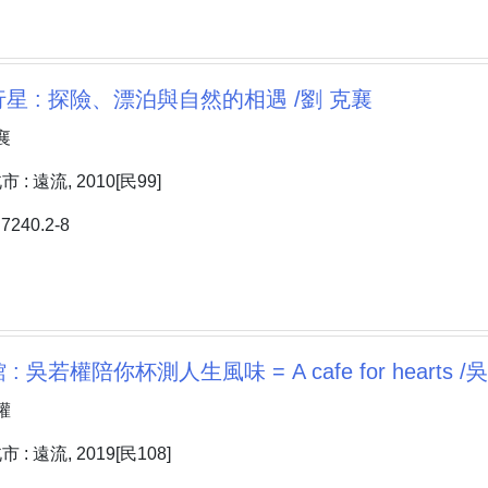
星 : 探險、漂泊與自然的相遇 /劉 克襄
襄
: 遠流, 2010[民99]
240.2-8
 吳若權陪你杯測人生風味 = A cafe for hearts /
權
: 遠流, 2019[民108]