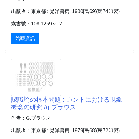
出版者：東京都 : 晃洋書房, 1980[民69](民74印製)
索書號：108 1259 v.12
館藏資訊
認識論の根本問題 : カントにおける現象
槪念の研究 /g プラウス
作者：G.プラウス
出版者：東京都 : 晃洋書房, 1979[民68](民72印製)