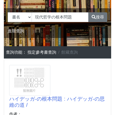
搜尋
進階查詢
查詢功能：
指定參考書查詢
館藏查詢
ハイデッガ-の根本問題 : ハイデッガ-の思
維の道 /
作者：