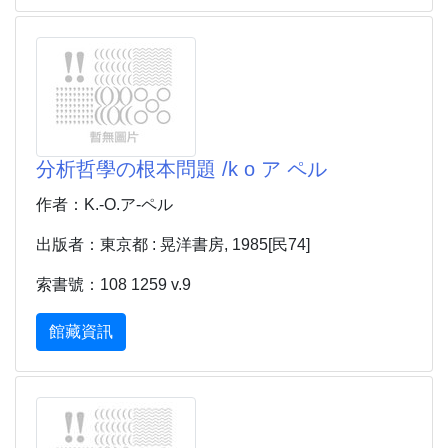
分析哲學の根本問題 /k o ア ペル
作者：K.-O.ア-ペル
出版者：東京都 : 晃洋書房, 1985[民74]
索書號：108 1259 v.9
館藏資訊