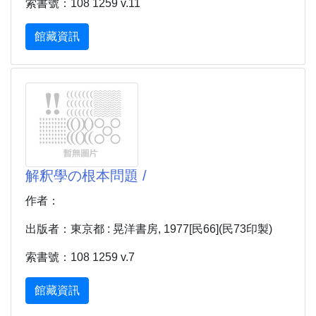
索書號：108 1259 v.11
館藏資訊
解釈學の根本問題 /
作者：
出版者：東京都 : 晃洋書房, 1977[民66](民73印製)
索書號：108 1259 v.7
館藏資訊