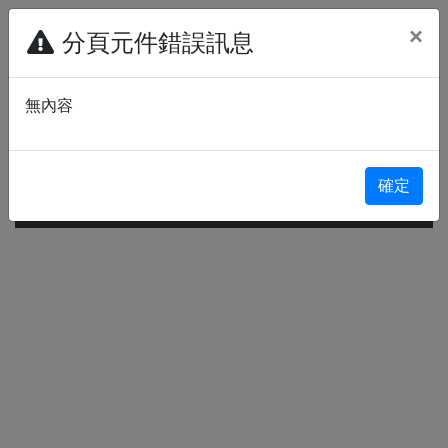
×
分頁元件錯誤訊息
搜尋
無內容
進階查詢
確定
查詢功能：
指定參考書查詢
館藏查詢