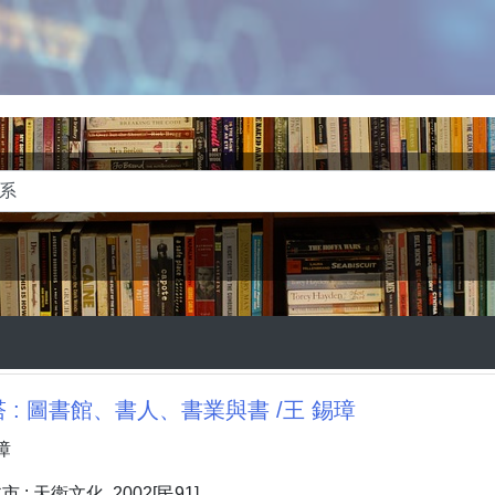
 : 圖書館、書人、書業與書 /王 錫璋
璋
: 天衛文化, 2002[民91]