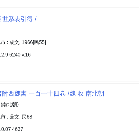
世系表引得 /
: 成文, 1966[民55]
9 6240 v.16
附西魏書 一百一十四卷 /魏 收 南北朝
 (南北朝)
: 鼎文, 民68
.07 4637