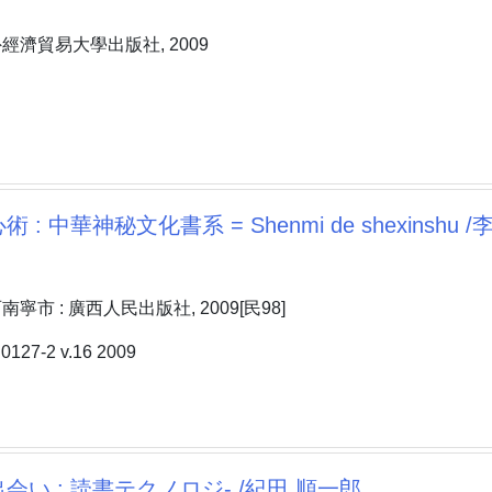
經濟貿易大學出版社, 2009
: 中華神秘文化書系 = Shenmi de shexinshu /
寧市 : 廣西人民出版社, 2009[民98]
27-2 v.16 2009
会い : 読書テクノロジ- /紀田 順一郎