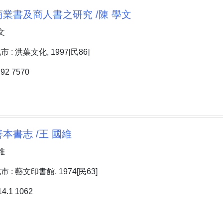
業書及商人書之研究 /陳 學文
文
: 洪葉文化, 1997[民86]
2 7570
本書志 /王 國維
維
: 藝文印書館, 1974[民63]
.1 1062