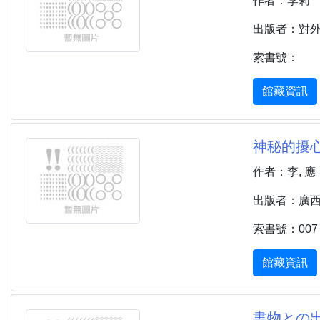
作者：李莉
出版者：對外
索書號：
館藏資訊
神秘的擾心術 
作者：李, 應
出版者：廣西南
索書號：007 01
館藏資訊
書物との出