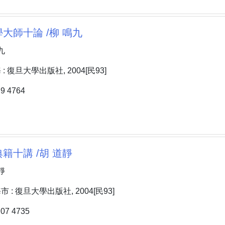
大師十論 /柳 鳴九
九
 復旦大學出版社, 2004[民93]
 4764
籍十講 /胡 道靜
靜
: 復旦大學出版社, 2004[民93]
7 4735