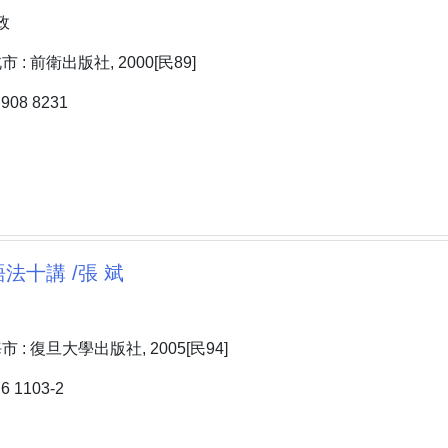
政
: 前衛出版社, 2000[民89]
08 8231
法十講 /張 斌
: 復旦大學出版社, 2005[民94]
 1103-2