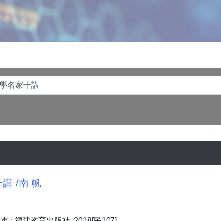
講 /南 帆
: 福建教育出版社, 2018[民107]