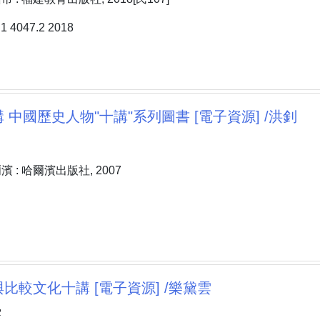
4047.2 2018
 中國歷史人物"十講"系列圖書 [電子資源] /洪釗
 : 哈爾濱出版社, 2007
比較文化十講 [電子資源] /樂黛雲
雲