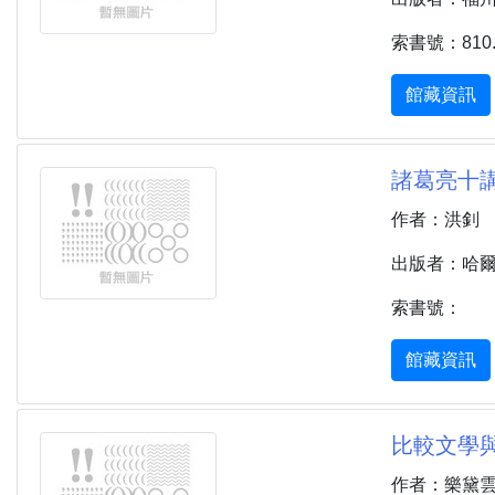
索書號：810.1 
館藏資訊
諸葛亮十講
作者：洪釗
出版者：哈爾濱
索書號：
館藏資訊
比較文學與
作者：樂黛