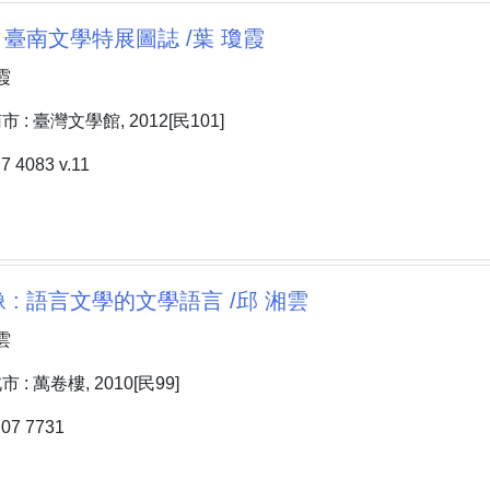
: 臺南文學特展圖誌 /葉 瓊霞
霞
: 臺灣文學館, 2012[民101]
4083 v.11
 : 語言文學的文學語言 /邱 湘雲
雲
: 萬卷樓, 2010[民99]
7 7731