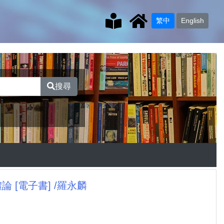
繁中
English
搜尋
[電子書] /羅永麟