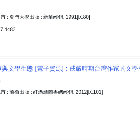
: 夏門大學出版 : 新華經銷, 1991[民80]
 4483
與文學生態 [電子資源] : 戒嚴時期台灣作家的文學
凰
: 前衛出版 : 紅螞蟻圖書總經銷, 2012[民101]