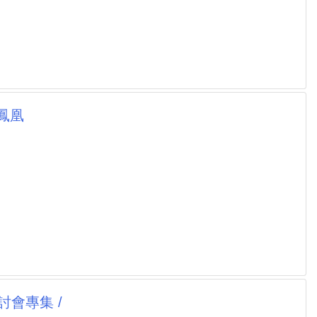
鳳凰
會專集 /