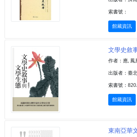
索書號：
館藏資訊
文學史敘事
作者：應, 鳳
出版者：臺北市 
索書號：820.9
館藏資訊
東南亞華文