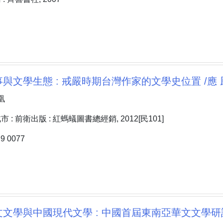
與文學生態 : 戒嚴時期台灣作家的文學史位置 /應 
凰
: 前衛出版 : 紅螞蟻圖書總經銷, 2012[民101]
 0077
文學與中國現代文學 : 中國首屆東南亞華文文學研討