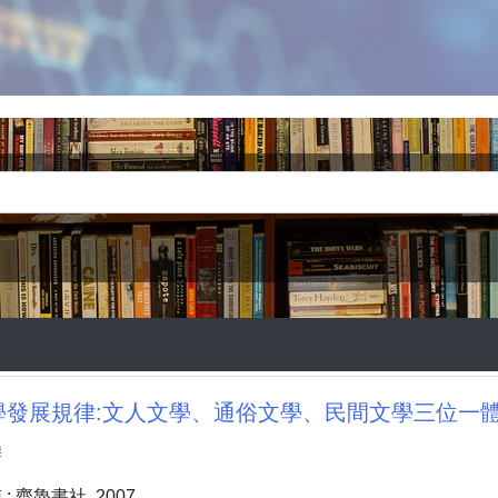
發展規律:文人文學、通俗文學、民間文學三位一體論 
麟
 齊魯書社, 2007