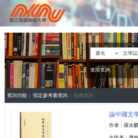
進階查詢
查詢功能：
指定參考書查詢
館藏查詢
論中國文學
作者：羅永
出版者：濟南 :