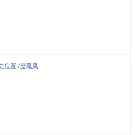
史位置 /應鳳凰