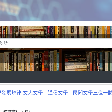
發展規律:文人文學、通俗文學、民間文學三位一體論 
麟
 齊魯書社, 2007