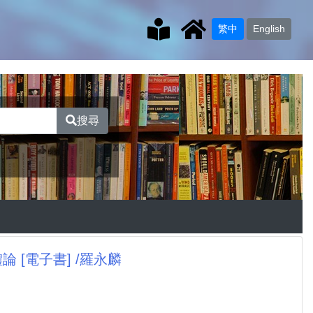
繁中
English
搜尋
[電子書] /羅永麟