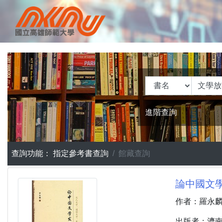
進階查詢
查詢功能：
指定參考書查詢
館藏查詢
論中國文學
作者：羅永
出版者：濟南 :