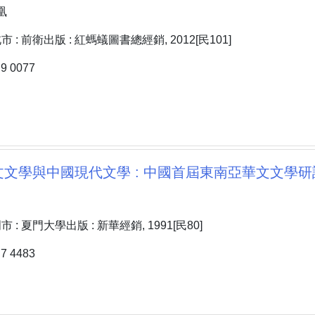
凰
: 前衛出版 : 紅螞蟻圖書總經銷, 2012[民101]
 0077
文學與中國現代文學 : 中國首屆東南亞華文文學研討
: 夏門大學出版 : 新華經銷, 1991[民80]
 4483