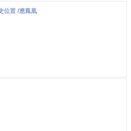
史位置 /應鳳凰