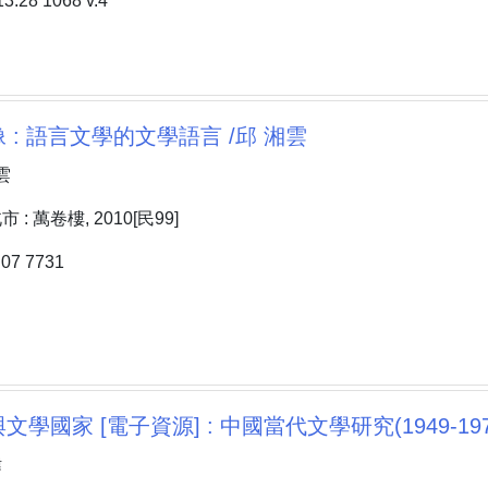
28 1068 v.4
 : 語言文學的文學語言 /邱 湘雲
雲
: 萬卷樓, 2010[民99]
7 7731
學國家 [電子資源] : 中國當代文學研究(1949-197
煒