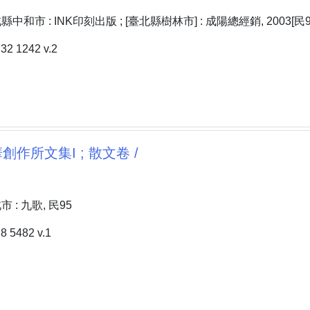
和市 : INK印刻出版 ; [臺北縣樹林市] : 成陽總經銷, 2003[民9
 1242 v.2
華創作所文集I ; 散文卷 /
: 九歌, 民95
5482 v.1