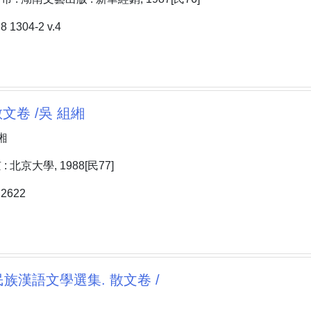
1304-2 v.4
散文卷 /吳 組緗
緗
 北京大學, 1988[民77]
2622
族漢語文學選集. 散文卷 /