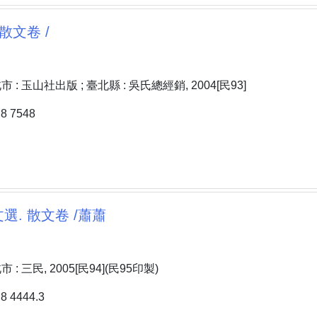
散文卷 /
: 玉山社出版 ; 臺北縣 : 吳氏總經銷, 2004[民93]
 7548
選. 散文卷 /蕭蕭
: 三民, 2005[民94](民95印製)
 4444.3