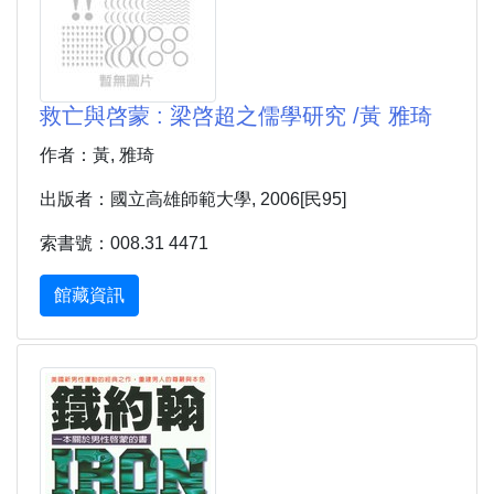
救亡與啓蒙 : 梁啓超之儒學研究 /黃 雅琦
作者：黃, 雅琦
出版者：國立高雄師範大學, 2006[民95]
索書號：008.31 4471
館藏資訊