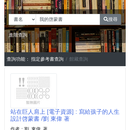
搜尋
進階查詢
查詢功能：
指定參考書查詢
館藏查詢
站在巨人肩上 [電子資源] : 寫給孩子的人生
設計啓蒙書 /劉 東偉 著
作者：劉, 東偉, 著